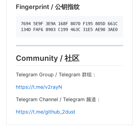
Fingerprint / 公钥指纹
7694 5E9F 3E9A 168F 8070 F195 805D 661C

Community / 社区
Telegram Group / Telegram 群组：
https://t.me/v2rayN
Telegram Channel / Telegram 频道：
https://t.me/github_2dust