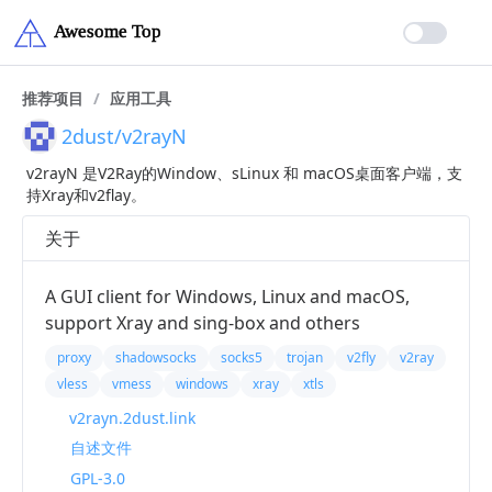
推荐项目
/
应用工具
2dust/v2rayN
v2rayN 是V2Ray的Window、sLinux 和 macOS桌面客户端，支
持Xray和v2flay。
关于
A GUI client for Windows, Linux and macOS,
support Xray and sing-box and others
proxy
shadowsocks
socks5
trojan
v2fly
v2ray
vless
vmess
windows
xray
xtls
v2rayn.2dust.link
自述文件
GPL-3.0