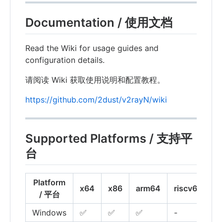
Documentation / 使用文档
Read the Wiki for usage guides and
configuration details.
请阅读 Wiki 获取使用说明和配置教程。
https://github.com/2dust/v2rayN/wiki
Supported Platforms / 支持平
台
Platform
x64
x86
arm64
riscv64
l
/ 平台
Windows
✅
✅
✅
-
-