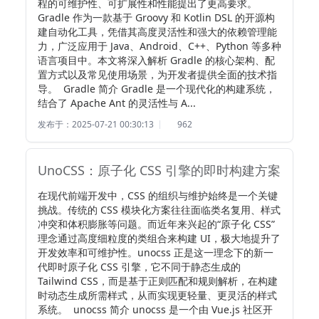
程的可维护性、可扩展性和性能提出了更高要求。
Gradle 作为一款基于 Groovy 和 Kotlin DSL 的开源构
建自动化工具，凭借其高度灵活性和强大的依赖管理能
力，广泛应用于 Java、Android、C++、Python 等多种
语言项目中。本文将深入解析 Gradle 的核心架构、配
置方式以及常见使用场景，为开发者提供全面的技术指
导。  Gradle 简介 Gradle 是一个现代化的构建系统，
结合了 Apache Ant 的灵活性与 A...
发布于：2025-07-21 00:30:13
962
UnoCSS：原子化 CSS 引擎的即时构建方案
在现代前端开发中，CSS 的组织与维护始终是一个关键
挑战。传统的 CSS 模块化方案往往面临类名复用、样式
冲突和体积膨胀等问题。而近年来兴起的“原子化 CSS”
理念通过高度细粒度的类组合来构建 UI，极大地提升了
开发效率和可维护性。unocss 正是这一理念下的新一
代即时原子化 CSS 引擎，它不同于静态生成的 
Tailwind CSS，而是基于正则匹配和规则解析，在构建
时动态生成所需样式，从而实现更轻量、更灵活的样式
系统。  unocss 简介 unocss 是一个由 Vue.js 社区开