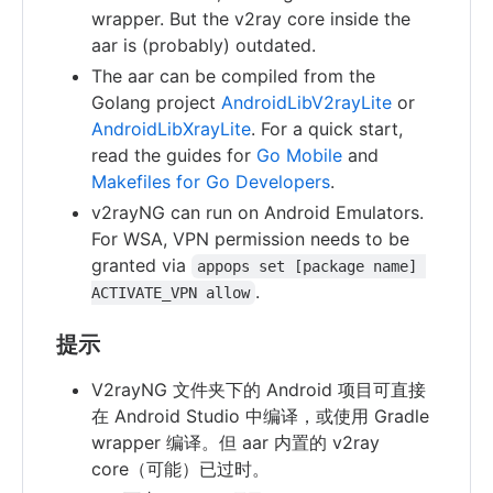
wrapper. But the v2ray core inside the
aar is (probably) outdated.
The aar can be compiled from the
Golang project
AndroidLibV2rayLite
or
AndroidLibXrayLite
. For a quick start,
read the guides for
Go Mobile
and
Makefiles for Go Developers
.
v2rayNG can run on Android Emulators.
For WSA, VPN permission needs to be
granted via
appops set [package name] 
.
ACTIVATE_VPN allow
提示
V2rayNG 文件夹下的 Android 项目可直接
在 Android Studio 中编译，或使用 Gradle
wrapper 编译。但 aar 内置的 v2ray
core（可能）已过时。