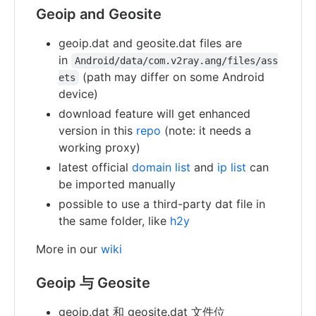
Geoip and Geosite
geoip.dat and geosite.dat files are
in
Android/data/com.v2ray.ang/files/ass
(path may differ on some Android
ets
device)
download feature will get enhanced
version in this
repo
(note: it needs a
working proxy)
latest official
domain list
and
ip list
can
be imported manually
possible to use a third-party dat file in
the same folder, like
h2y
More in our
wiki
Geoip 与 Geosite
geoip.dat 和 geosite.dat 文件位