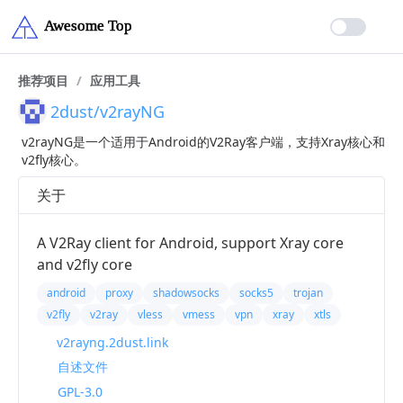
推荐项目
/
应用工具
2dust/v2rayNG
v2rayNG是一个适用于Android的V2Ray客户端，支持Xray核心和
v2fly核心。
关于
A V2Ray client for Android, support Xray core
and v2fly core
android
proxy
shadowsocks
socks5
trojan
v2fly
v2ray
vless
vmess
vpn
xray
xtls
v2rayng.2dust.link
自述文件
GPL-3.0