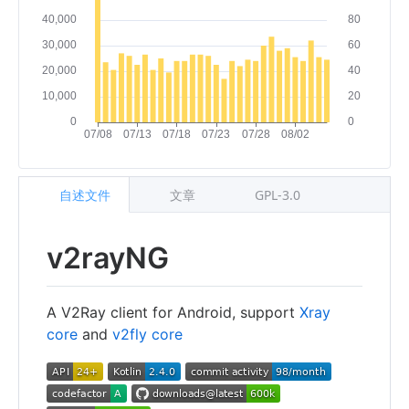
自述文件
文章
GPL-3.0
v2rayNG
A V2Ray client for Android, support
Xray
core
and
v2fly core