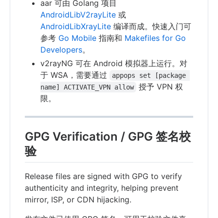
aar 可由 Golang 项目
AndroidLibV2rayLite
或
AndroidLibXrayLite
编译而成。快速入门可
参考
Go Mobile
指南和
Makefiles for Go
Developers
。
v2rayNG 可在 Android 模拟器上运行。对
于 WSA，需要通过
appops set [package 
授予 VPN 权
name] ACTIVATE_VPN allow
限。
GPG Verification / GPG 签名校
验
Release files are signed with GPG to verify
authenticity and integrity, helping prevent
mirror, ISP, or CDN hijacking.