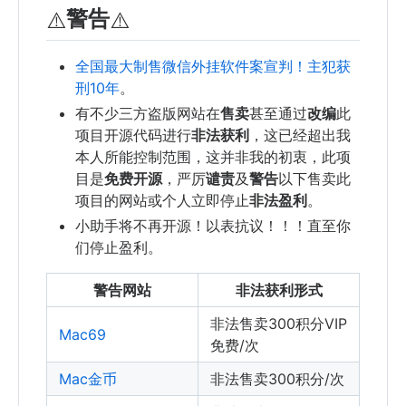
警告
⚠️
⚠️
全国最大制售微信外挂软件案宣判！主犯获
刑10年
。
有不少三方盗版网站在
售卖
甚至通过
改编
此
项目开源代码进行
非法获利
，这已经超出我
本人所能控制范围，这并非我的初衷，此项
目是
免费开源
，严厉
谴责
及
警告
以下售卖此
项目的网站或个人立即停止
非法盈利
。
小助手将不再开源！以表抗议！！！直至你
们停止盈利。
警告网站
非法获利形式
非法售卖300积分VIP
Mac69
免费/次
Mac金币
非法售卖300积分/次