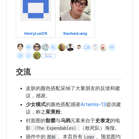
HenryLuoCN
XiaohanLiang
交流
皮肤的颜色搭配采纳了大量朋友的反馈和建
议，感谢。
少女模式
的颜色搭配感谢
Artemis-13
提供建
议，称之
茱萸粉
。
封面图的
骷髅
与
乌鸦
元素来自于
史泰龙
的电
影
（敢死队）海报。
《The Expendables》
插件中的
、本页所有
、预览图均
图标
Logo