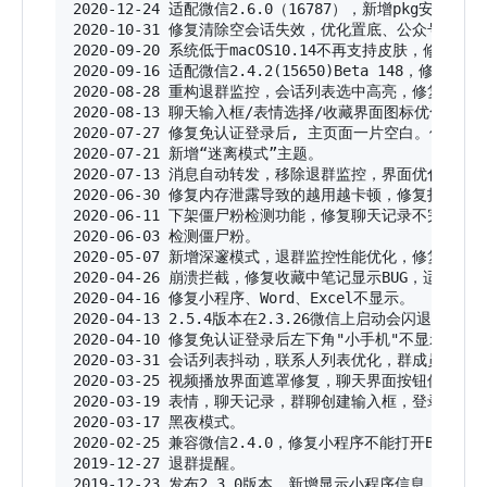
2020-12-24 适配微信2.6.0（16787），新增pkg安装包安
2020-10-31 修复清除空会话失效，优化置底、公众号
2020-09-20 系统低于macOS10.14不再支持皮肤，修复2.4
2020-09-16 适配微信2.4.2(15650)Beta 
2020-08-28 重构退群监控，会话列表选中高亮，修复部分低版
2020-08-13 聊天输入框/表情选择/收藏界面图标优化，修
2020-07-27 修复免认证登录后, 主页面一片空白。修复
2020-07-21 新增“迷离模式”主题。

2020-07-13 消息自动转发，移除退群监控，界面优化。

2020-06-30 修复内存泄露导致的越用越卡顿，修复打字卡顿
2020-06-11 下架僵尸粉检测功能，修复聊天记录不完整BUG。
2020-06-03 检测僵尸粉。

2020-05-07 新增深邃模式，退群监控性能优化，修复搜索界
2020-04-26 崩溃拦截，修复收藏中笔记显示BUG，适配2
2020-04-16 修复小程序、Word、Excel不显示。

2020-04-13 2.5.4版本在2.3.26微信上启动会闪退，已经
2020-04-10 修复免认证登录后左下角"小手机"不显示，
2020-03-31 会话列表抖动，联系人列表优化，群成员列表优
2020-03-25 视频播放界面遮罩修复，聊天界面按钮优化
2020-03-19 表情，聊天记录，群聊创建输入框，登录页，
2020-03-17 黑夜模式。

2020-02-25 兼容微信2.4.0，修复小程序不能打开BUG，
2019-12-27 退群提醒。

2019-12-23 发布2.3.0版本，新增显示小程序信息，转账金