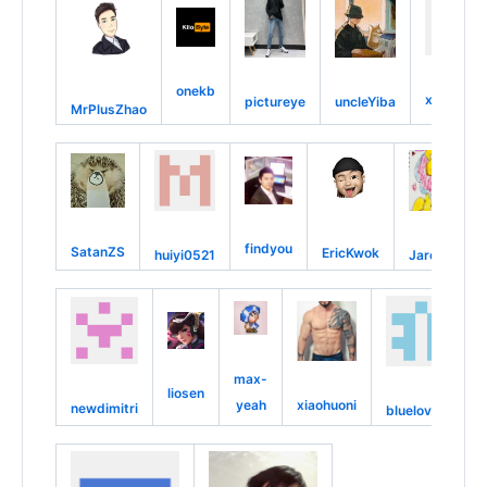
onekb
xvalerian
pictureye
uncleYiba
MrPlusZhao
findyou
SatanZS
EricKwok
huiyi0521
Jarod816
max-
liosen
yeah
xiaohuoni
newdimitri
bluelove56