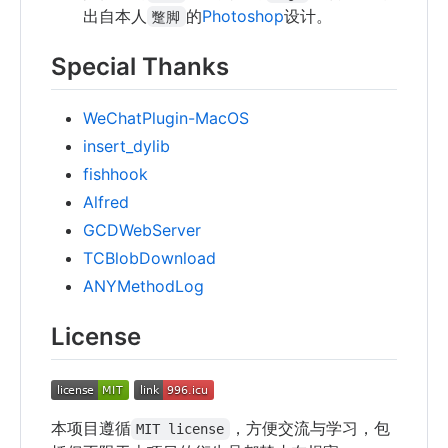
出自本人
的
Photoshop
设计。
蹩脚
Special Thanks
WeChatPlugin-MacOS
insert_dylib
fishhook
Alfred
GCDWebServer
TCBlobDownload
ANYMethodLog
License
本项目遵循
，方便交流与学习，包
MIT license