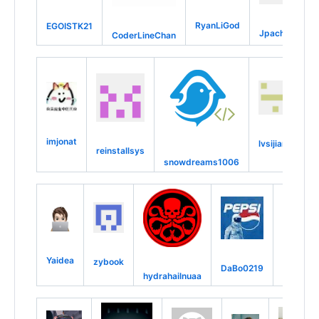
RyanLiGod
EGOISTK21
JpacheGitHub
CoderLineChan
imjonat
lvsijian8
reinstallsys
T
snowdreams1006
Yaidea
zybook
wujunze
DaBo0219
hydrahailnuaa