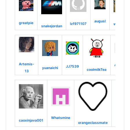
augusl
greatpie
lzf971107
watershi
snakejordan
Artemis-
AhQi7
JJ7539
yuanaichi
coolmilkTea
13
yorfir
Whatsmine
caoxinjava001
orangeclassmate