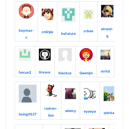
elrond-
baymax-
crbee
cnlinjie
befuture
g
c
mritd
linvaux
feicun2
blackux
Qwenjin
rodren-
aleecy
eyaeya
qierkang
hsing0527
lion