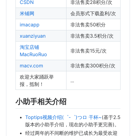
CSDN
非法售卖28积分/次
米铺网
会员形式下载盈利/次
imacapp
非法售卖50积分
xuanziyuan
非法售卖3.5积分/次
淘宝店铺
非法售卖15元/次
MacRuoRuo
macv.com
非法售卖300积分/次
欢迎大家踊跃举
...
报，抵制！
小助手相关介绍
Toptips视频介绍(゜-゜)つロ 干杯~
(基于2.5
版本的小助手介绍，现在的小助手更完善)。
经过两年的不间断的维护已成长为最受欢迎