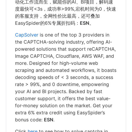
动化工作流而生，赋能你的AI、BI项目，解码速
度最快可<3s，成功率>99%,宕机时间为0，快速
的客服支持，全网性价比最高，还可叠加
EasySpider的6%专属折扣码：
ESN
。
CapSolver
is one of the top 3 providers in
the CAPTCHA-solving industry, offering AI-
powered solutions that support reCAPTCHA,
Image CAPTCHA, Cloudflare, AWS WAF, and
more. Designed for high-volume web
scraping and automated workflows, it boasts
decoding speeds of < 3 seconds, a success
rate > 99%, and 0 downtime, empowering
your AI and BI projects. Backed by fast
customer support, it offers the best value-
for-money solution on the market. Get your
extra 6% extra credit using EasySpider’s
bonus code:
ESN
.
Click
here
to see how to solve captcha in