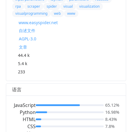
rpa
scraper
spider
visual
visualization
visualprogramming
web
www
www.easyspider.net
自述文件
AGPL-3.0
文章
44.4 k
5.4 k
233
语言
JavaScript
65.12%
Python
16.98%
HTML
8.43%
CSS
7.8%