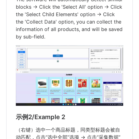
blocks -> Click the 'Select All' option -> Click
the 'Select Child Elements' option -> Click
the 'Collect Data' option, you can collect the
information of all products, and will be saved
by sub-field.
示例2/Example 2
（右键）选中一个商品标题，同类型标题会被自
动匹配，点击“选中全部”选项 -> 点击“采集数据”