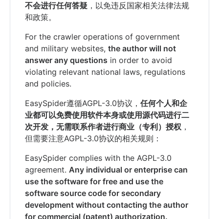
不会进行任何答疑
，以免违反国家相关法律法规
和政策。
For the crawler operations of government
and military websites,
the author will not
answer any questions
in order to avoid
violating relevant national laws, regulations
and policies.
EasySpider遵循AGPL-3.0协议，
任何个人和企
业都可以免费使用软件本身或使用源代码进行二
次开发，无需联系作者进行商业（专利）授权
，
但需要注意AGPL-3.0协议的相关规则：
EasySpider complies with the AGPL-3.0
agreement.
Any individual or enterprise can
use the software for free and use the
software source code for secondary
development without contacting the author
for commercial (patent) authorization.