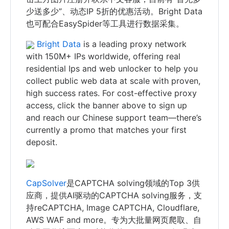
少送多少”、动态IP 5折的优惠活动。Bright Data
也可配合EasySpider等工具进行数据采集。
Bright Data
is a leading proxy network
with 150M+ IPs worldwide, offering real
residential Ips and web unlocker to help you
collect public web data at scale with proven,
high success rates. For cost-effective proxy
access, click the banner above to sign up
and reach our Chinese support team—there’s
currently a promo that matches your first
deposit.
CapSolver
是CAPTCHA solving领域的Top 3供
应商，提供AI驱动的CAPTCHA solving服务，支
持reCAPTCHA, Image CAPTCHA, Cloudflare,
AWS WAF and more。专为大批量网页爬取、自