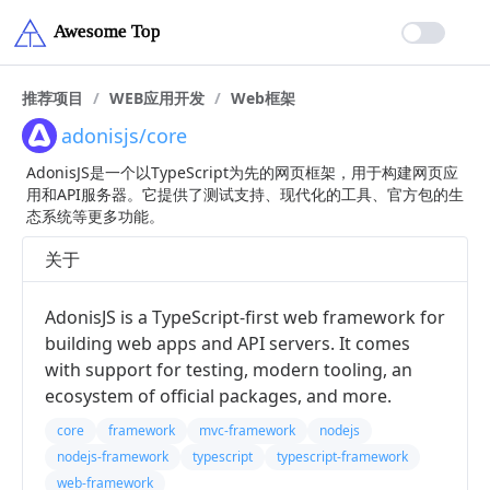
推荐项目
/
WEB应用开发
/
Web框架
adonisjs/core
AdonisJS是一个以TypeScript为先的网页框架，用于构建网页应
用和API服务器。它提供了测试支持、现代化的工具、官方包的生
态系统等更多功能。
关于
AdonisJS is a TypeScript-first web framework for
building web apps and API servers. It comes
with support for testing, modern tooling, an
ecosystem of official packages, and more.
core
framework
mvc-framework
nodejs
nodejs-framework
typescript
typescript-framework
web-framework