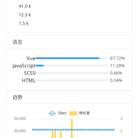
41.0 k
12.3 k
1.5 k
语言
Vue
87.72%
JavaScript
11.28%
SCSS
0.66%
HTML
0.34%
趋势