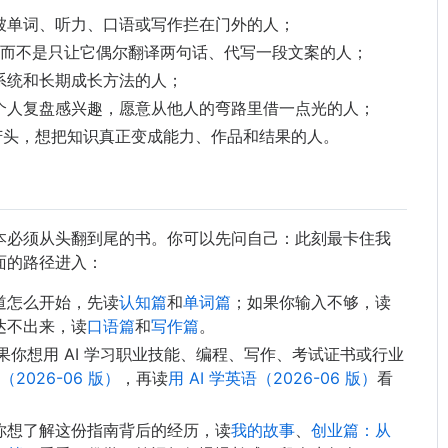
被单词、听力、口语或写作拦在门外的人；
场，而不是只让它偶尔翻译两句话、代写一段文案的人；
系统和长期成长方法的人；
个人复盘感兴趣，愿意从他人的弯路里借一点光的人；
苦头，想把知识真正变成能力、作品和结果的人。
本必须从头翻到尾的书。你可以先问自己：此刻最卡住我
面的路径进入：
道怎么开始，先读
认知篇
和
单词篇
；如果你输入不够，读
达不出来，读
口语篇
和
写作篇
。
果你想用 AI 学习职业技能、编程、写作、考试证书或行业
（2026-06 版）
，再读
用 AI 学英语（2026-06 版）
看
你想了解这份指南背后的经历，读
我的故事
、
创业篇：从