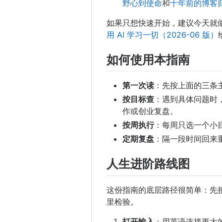
野心到使命
和
十年前的博客
如果只想快速开始，建议今天就
用 AI 学习一切（2026-06 版）
如何使用本指南
第一次读
：先按上面的三条
按目标查
：遇到具体问题时
作或创业复盘。
按周执行
：每周只选一个小
定期复盘
：隔一段时间回来
人生进阶路线图
这份指南的底层路径很简单：先
里检验。
打开输入
：用英语连接更大