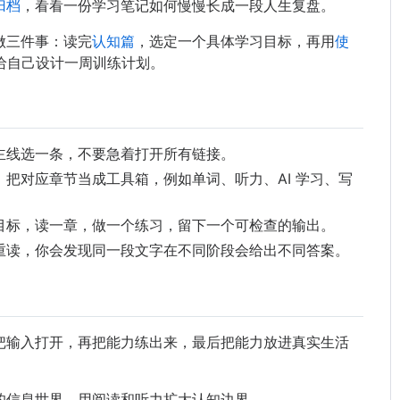
归档
，看看一份学习笔记如何慢慢长成一段人生复盘。
做三件事：读完
认知篇
，选定一个具体学习目标，再用
使
给自己设计一周训练计划。
主线选一条，不要急着打开所有链接。
，把对应章节当成工具箱，例如单词、听力、AI 学习、写
目标，读一章，做一个练习，留下一个可检查的输出。
重读，你会发现同一段文字在不同阶段会给出不同答案。
把输入打开，再把能力练出来，最后把能力放进真实生活
的信息世界，用阅读和听力扩大认知边界。