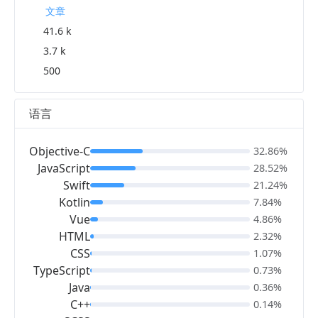
文章
41.6 k
3.7 k
500
语言
Objective-C
32.86%
JavaScript
28.52%
Swift
21.24%
Kotlin
7.84%
Vue
4.86%
HTML
2.32%
CSS
1.07%
TypeScript
0.73%
Java
0.36%
C++
0.14%