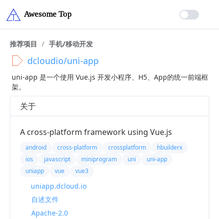
推荐项目
/
手机/移动开发
dcloudio/uni-app
uni-app 是一个使用 Vue.js 开发小程序、H5、App的统一前端框
架。
关于
A cross-platform framework using Vue.js
android
cross-platform
crossplatform
hbuilderx
ios
javascript
miniprogram
uni
uni-app
uniapp
vue
vue3
uniapp.dcloud.io
自述文件
Apache-2.0