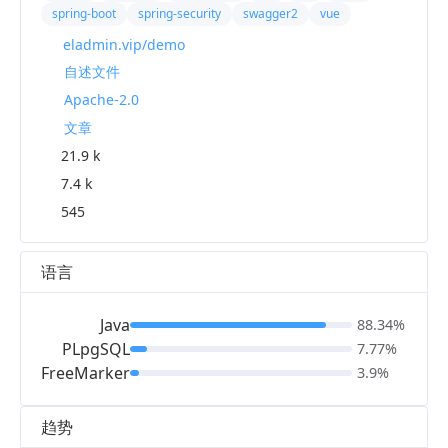
spring-boot
spring-security
swagger2
vue
eladmin.vip/demo
自述文件
Apache-2.0
文章
21.9 k
7.4 k
545
语言
Java
88.34%
PLpgSQL
7.77%
FreeMarker
3.9%
趋势