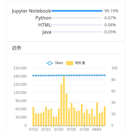
Jupyter Notebook
99.19%
Python
0.67%
HTML
0.08%
Java
0.05%
趋势