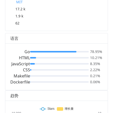
MIT
17.2 k
1.9 k
62
语言
Go
78.95%
HTML
10.21%
JavaScript
8.35%
CSS
2.22%
Makefile
0.21%
Dockerfile
0.06%
趋势