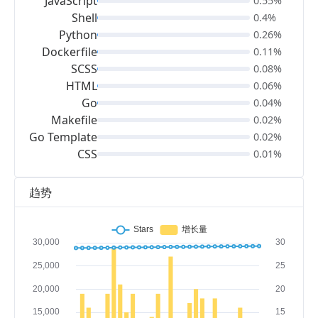
JavaScript
0.55%
Shell
0.4%
Python
0.26%
Dockerfile
0.11%
SCSS
0.08%
HTML
0.06%
Go
0.04%
Makefile
0.02%
Go Template
0.02%
CSS
0.01%
趋势