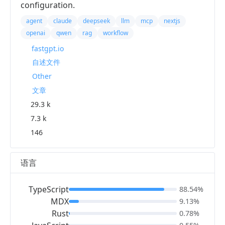
configuration.
agent
claude
deepseek
llm
mcp
nextjs
openai
qwen
rag
workflow
fastgpt.io
自述文件
Other
文章
29.3 k
7.3 k
146
语言
TypeScript
88.54%
MDX
9.13%
Rust
0.78%