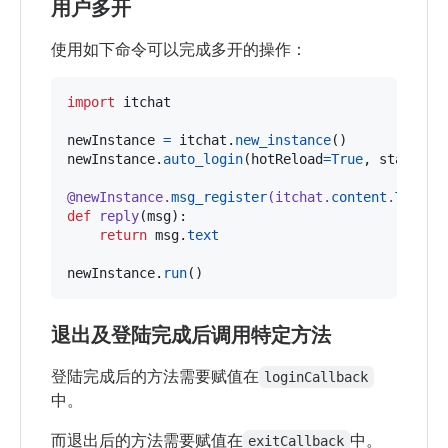
用户多开
使用如下命令可以完成多开的操作：
import
itchat
newInstance
=
itchat
.
new_instance
newInstance
.
auto_login
(
hotReload
=
True
, 
statusSt
@
newInstance
.
msg_register
(
itchat
.
content
.
TEXT
)
def
reply
(
msg
):

return
msg
.
text
newInstance
.
run
()
退出及登陆完成后调用特定方法
登陆完成后的方法需要赋值在
loginCallback
中。
而退出后的方法需要赋值在
中。
exitCallback