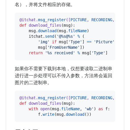
名），并将文件相应的存储。
@
itchat
.
msg_register
([
PICTURE
, 
RECORDING
, 
ATTAC
def
download_files
(
msg
):

msg
.
download
(
msg
.
fileName
)

itchat
.
send
(
'@%s@%s'
%
 (

'img'
if
msg
[
'Type'
] 
==
'Picture'
else
msg
[
'FromUserName'
])

return
'%s received'
%
msg
[
'Type'
]
如果你不需要下载到本地，仅想要读取二进制串
进行进一步处理可以不传入参数，方法将会返回
图片的二进制串。
@
itchat
.
msg_register
([
PICTURE
, 
RECORDING
, 
ATTAC
def
download_files
(
msg
):

with
open
(
msg
.
fileName
, 
'wb'
) 
as
f
:

f
.
write
(
msg
.
download
())