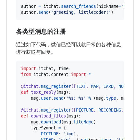
author
=
itchat
.
search_friends
(
nickName
=
'Little
author
.
send
(
'greeting, littlecoder!'
)
各类型消息的注册
通过如下代码，微信已经可以就日常的各种信息
进行获取与回复。
import
itchat
, 
time
from
itchat
.
content
import
*
@
itchat
.
msg_register
([
TEXT
, 
MAP
, 
CARD
, 
NOTE
, 
SH
def
text_reply
(
msg
):

msg
.
user
.
send
(
'%s: %s'
%
 (
msg
.
type
, 
msg
.
tex
@
itchat
.
msg_register
([
PICTURE
, 
RECORDING
, 
ATTAC
def
download_files
(
msg
):

msg
.
download
(
msg
.
fileName
)

typeSymbol
=
 {

PICTURE
: 
'img'
,

VIDEO
: 
'vid'
, }.
get
(
msg
.
type
, 
'fil'
)
