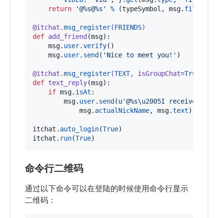
return
'@%s@%s'
%
 (
typeSymbol
, 
msg
.
fileName
)
@
itchat
.
msg_register
(
FRIENDS
)
def
add_friend
(
msg
):

msg
.
user
.
verify
()

msg
.
user
.
send
(
'Nice to meet you!'
)

@
itchat
.
msg_register
(
TEXT
, 
isGroupChat
=
True
)
def
text_reply
(
msg
):

if
msg
.
isAt
:

msg
.
user
.
send
(
u'@%s
\u2005
I received: %s
msg
.
actualNickName
, 
msg
.
text
))

itchat
.
auto_login
(
True
itchat
.
run
(
True
)
命令行二维码
通过以下命令可以在登陆的时候使用命令行显示
二维码：