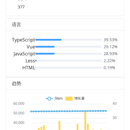
377
语言
TypeScript
39.53%
Vue
29.12%
JavaScript
28.93%
Less
2.22%
HTML
0.19%
趋势