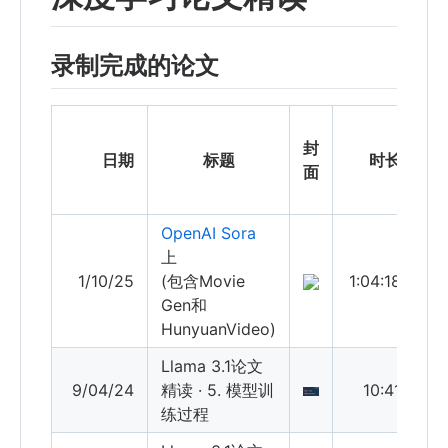
录制完成的论文
视
封
（
日期
标题
时长
面
数
OpenAI Sora
上
1/10/25
(包含Movie
1:04:18
Gen和
HunyuanVideo)
Llama 3.1论文
9/04/24
精读 · 5. 模型训
10:41
练过程