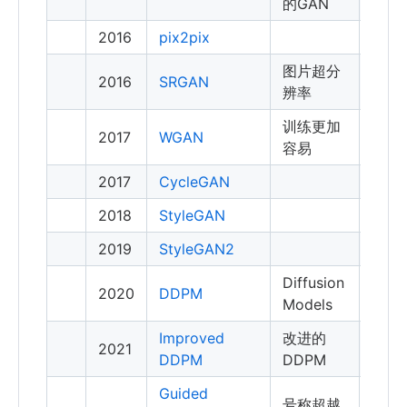
的GAN
2016
pix2pix
图片超分
2016
SRGAN
辨率
训练更加
2017
WGAN
容易
2017
CycleGAN
2018
StyleGAN
2019
StyleGAN2
Diffusion
2020
DDPM
Models
Improved
改进的
2021
DDPM
DDPM
Guided
号称超越