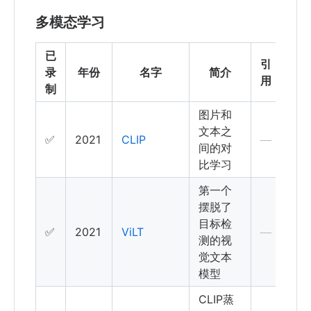
多模态学习
已
引
录
年份
名字
简介
用
制
图片和
文本之
✅
2021
CLIP
间的对
比学习
第一个
摆脱了
目标检
✅
2021
ViLT
测的视
觉文本
模型
CLIP蒸