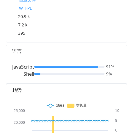
WTFPL
20.9 k
7.2 k
395
语言
JavaScript
91%
Shell
9%
趋势