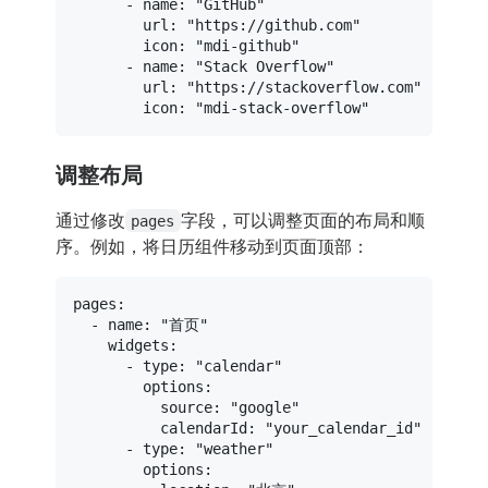
-
name:
"GitHub"
url:
"https://github.com"
icon:
"mdi-github"
-
name:
"Stack Overflow"
url:
"https://stackoverflow.com"
icon:
"mdi-stack-overflow"
调整布局
通过修改
字段，可以调整页面的布局和顺
pages
序。例如，将日历组件移动到页面顶部：
pages:
-
name:
"首页"
widgets:
-
type:
"calendar"
options:
source:
"google"
calendarId:
"your_calendar_id"
-
type:
"weather"
options: