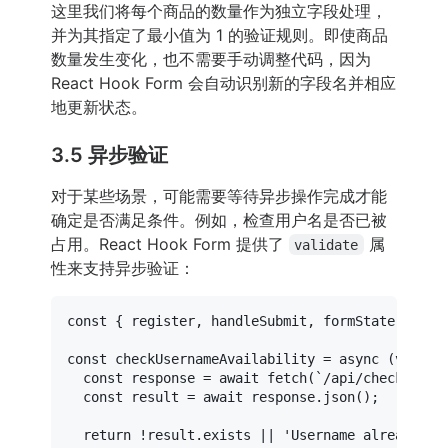
这里我们将每个商品的数量作为独立字段处理，
并为其指定了最小值为 1 的验证规则。即使商品
数量发生变化，也不需要手动调整代码，因为
React Hook Form 会自动识别新的字段名并相应
地更新状态。
3.5 异步验证
对于某些场景，可能需要等待异步操作完成才能
确定是否满足条件。例如，检查用户名是否已被
占用。React Hook Form 提供了
属
validate
性来支持异步验证：
const
 { register, handleSubmit, 
formState
: { er
const
checkUsernameAvailability
 = 
async
 (
value
)
const
 response = 
await
fetch
(
`/api/check-user
const
 result = 
await
 response.
json
();

return
 !result.
exists
 || 
'Username already ta