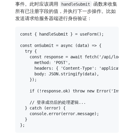
事件。此时应该调用
函数来收集
handleSubmit
所有已注册字段的值，并执行下一步操作。比如
发送请求给服务器端进行身份验证：
const
 { handleSubmit } = 
useForm
();

const
onSubmit
 = 
async
 (
data
) => {

try
 {

const
 response = 
await
fetch
(
'/api/login'
, {
method
: 
'POST'
,

headers
: { 
'Content-Type'
: 
'application/j
body
: 
JSON
.
stringify
(data),

    });

if
 (!response.
ok
) 
throw
new
Error
(
'Invalid 
// 登录成功后的处理逻辑...
  } 
catch
 (error) {

console
.
error
(error.
message
);

  }
