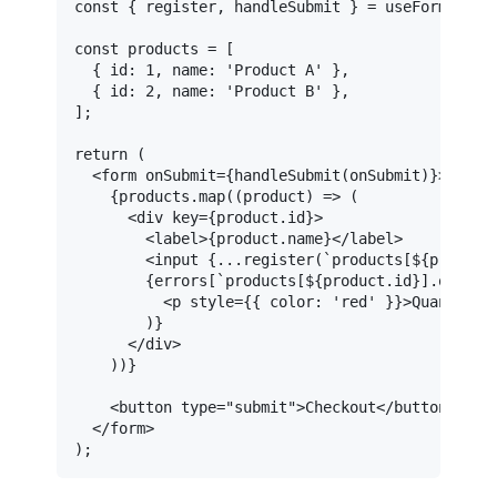
const
 { register, handleSubmit } = 
useForm
();

const
 products = [

  { 
id
: 
1
, 
name
: 
'Product A'
 },

  { 
id
: 
2
, 
name
: 
'Product B'
 },

];

return
 (

<
form
onSubmit
=
{handleSubmit(onSubmit)}
>
    {products.map((product) => (

<
div
key
=
{product.id}
>
<
label
>
{product.name}
</
label
>
<
input
 {
...register
(`
products
[${
product
        {errors[`products[${product.id}].quantit
<
p
style
=
{{
color:
 '
red
' }}>
Quantity 
        )}

</
div
>
    ))}

<
button
type
=
"submit"
>
Checkout
</
button
>
</
form
>