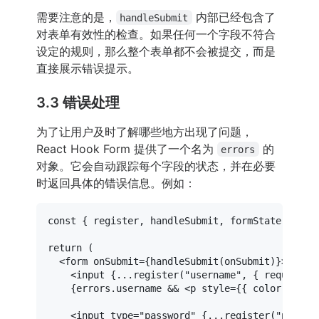
需要注意的是，
内部已经包含了
handleSubmit
对表单有效性的检查。如果任何一个字段不符合
设定的规则，那么整个表单都不会被提交，而是
直接展示错误提示。
3.3 错误处理
为了让用户及时了解哪些地方出现了问题，
React Hook Form 提供了一个名为
的
errors
对象。它会自动跟踪每个字段的状态，并在必要
时返回具体的错误信息。例如：
const
 { register, handleSubmit, 
formState
: { er
return
 (

<
form
onSubmit
=
{handleSubmit(onSubmit)}
>
<
input
 {
...register
("
username
", { 
required:
    {errors.username && 
<
p
style
=
{{
color:
 '
red
<
input
type
=
"password"
 {
...register
("
passwo