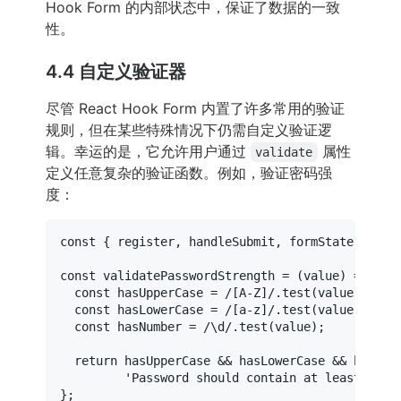
Hook Form 的内部状态中，保证了数据的一致
性。
4.4 自定义验证器
尽管 React Hook Form 内置了许多常用的验证
规则，但在某些特殊情况下仍需自定义验证逻
辑。幸运的是，它允许用户通过
属性
validate
定义任意复杂的验证函数。例如，验证密码强
度：
const
 { register, handleSubmit, 
formState
: { er
const
validatePasswordStrength
 = (
value
) => {

const
 hasUpperCase = 
/[A-Z]/
.
test
(value);

const
 hasLowerCase = 
/[a-z]/
.
test
(value);

const
 hasNumber = 
/\d/
.
test
(value);

return
 hasUpperCase && hasLowerCase && hasNumb
'Password should contain at least one 
};
