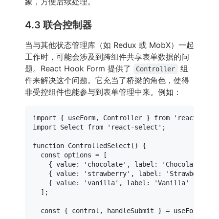
象，方便后续处理。
4.3 联合控制器
当与其他状态管理库（如 Redux 或 MobX）一起
工作时，可能会涉及到跨组件共享表单数据的问
题。React Hook Form 提供了
组
Controller
件来解决这个问题。它充当了桥梁的角色，使得
非受控组件也能参与到表单管理中来。例如：
import
 { useForm, 
Controller
 } 
from
'react-hook
import
Select
from
'react-select'
;

function
ControlledSelect
(
) {

const
 options = [

    { 
value
: 
'chocolate'
, 
label
: 
'Chocolate'
 },

    { 
value
: 
'strawberry'
, 
label
: 
'Strawberry'
 }
    { 
value
: 
'vanilla'
, 
label
: 
'Vanilla'
 },

  ];

const
 { control, handleSubmit } = 
useForm
();
