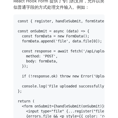
React Hook Form 提供了专门的支持，允许以类
似普通字段的方式处理文件输入。例如：
const
 { register, handleSubmit, 
formState
: { er
const
onSubmit
 = 
async
 (
data
) => {

const
 formData = 
new
FormData
();

  formData.
append
(
'file'
, data.
file
[
0
]);

const
 response = 
await
fetch
(
'/api/upload'
, {

method
: 
'POST'
,

body
: formData,

  });

if
 (!response.
ok
) 
throw
new
Error
(
'Upload fai
console
.
log
(
'File uploaded successfully'
);

};

return
 (

<
form
onSubmit
=
{handleSubmit(onSubmit)}
>
<
input
type
=
"file"
 {
...register
("
file
", { 
r
    {errors.file && 
<
p
style
=
{{
color:
 '
red
' }}