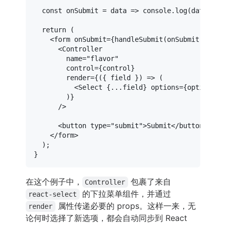
const
onSubmit
 = data => 
console
.
log
(data);

return
 (

<
form
onSubmit
=
{handleSubmit(onSubmit)}
>
<
Controller
name
=
"flavor"
control
=
{control}
render
=
{({
field
 }) =>
 (

<
Select
 {
...field
} 
options
=
{options}
 
        )}

      />

<
button
type
=
"submit"
>
Submit
</
button
>
</
form
>
  );

在这个例子中，
包裹了来自
Controller
的下拉菜单组件，并通过
react-select
属性传递必要的 props。这样一来，无
render
论何时选择了新选项，都会自动同步到 React