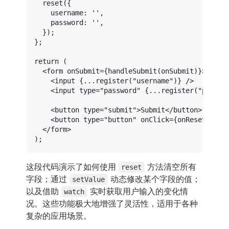
reset
({

username
: 
''
,

password
: 
''
,

  });

};

return
 (

<
form
onSubmit
=
{handleSubmit(onSubmit)}
>
<
input
 {
...register
("
username
")} />
<
input
type
=
"password"
 {
...register
("
passwo
<
button
type
=
"submit"
>
Submit
</
button
>
<
button
type
=
"button"
onClick
=
{onReset}
>
Res
</
form
>
这段代码演示了如何使用
方法清空所有
reset
字段；通过
动态修改某个字段的值；
setValue
以及借助
实时获取用户输入的变化情
watch
况。这些功能极大地增强了灵活性，适用于各种
复杂的应用场景。