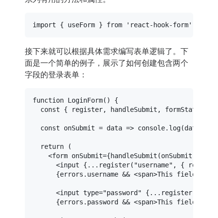
import
 { useForm } 
from
'react-hook-form'
接下来就可以根据具体需求编写表单逻辑了。下
面是一个简单的例子，展示了如何创建包含两个
字段的登录表单：
function
LoginForm
(
) {

const
 { register, handleSubmit, 
formState
: { 
const
onSubmit
 = data => 
console
.
log
(data);

return
 (

<
form
onSubmit
=
{handleSubmit(onSubmit)}
>
<
input
 {
...register
("
username
", { 
require
      {errors.username && 
<
span
>
This field is r
<
input
type
=
"password"
 {
...register
("
pass
      {errors.password && 
<
span
>
This field is r