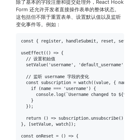
除了基本的字段注册和提交处理外，React Hook
Form 还允许开发者直接操作表单的整体状态。
这包括但不限于重置表单、设置默认值以及监听
变化事件等。例如：
const
 { register, handleSubmit, reset, setValue
useEffect
(
() =>
 {

// 设置初始值
setValue
(
'username'
, 
'default_username'
);

// 监听 username 字段的变化
const
 subscription = 
watch
(
(
value, { name, ty
if
 (name === 
'username'
) {

console
.
log
(
`Username changed to 
${value.
    }

  });

return
() =>
 subscription.
unsubscribe
(); 
// 
}, [setValue, watch]);

const
onReset
 = (
) => {
