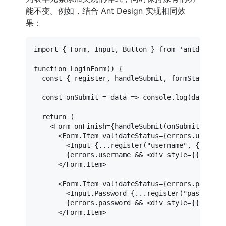
能不变。例如，结合 Ant Design 实现相同效
果：
import
 { 
Form
, 
Input
, 
Button
 } 
from
'antd'
;

function
LoginForm
(
) {

const
 { register, handleSubmit, 
formState
: { 
const
onSubmit
 = data => 
console
.
log
(data);

return
 (

<
Form
onFinish
=
{handleSubmit(onSubmit)}
>
<
Form.Item
validateStatus
=
{errors.usernam
<
Input
 {
...register
("
username
", { 
requi
        {errors.username && 
<
div
style
=
{{
color
</
Form.Item
>
<
Form.Item
validateStatus
=
{errors.passwor
<
Input.Password
 {
...register
("
password
"
        {errors.password && 
<
div
style
=
{{
color
</
Form.Item
>