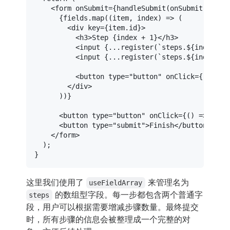
<
form
onSubmit
=
{handleSubmit(onSubmit)}
>
      {fields.map((item, index) => (

<
div
key
=
{item.id}
>
<
h3
>
Step {index + 1}
</
h3
>
<
input
 {
...register
(`
steps.
${
index
}
.f
<
input
 {
...register
(`
steps.
${
index
}
.f
<
button
type
=
"button"
onClick
=
{()
 =>
 
</
div
>
      ))}

<
button
type
=
"button"
onClick
=
{()
 =>
 appe
<
button
type
=
"submit"
>
Finish
</
button
>
</
form
>
  );

这里我们使用了
来管理名为
useFieldArray
的数组型字段。每一步都包含两个普通字
steps
段，用户可以根据需要增减步骤数量。最终提交
时，所有步骤的信息会被整理成一个完整的对