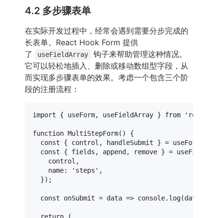
4.2 多步骤表单
在实际开发过程中，经常会遇到需要分步完成的
长表单。React Hook Form 提供
了
钩子来帮助管理这种情况。
useFieldArray
它可以轻松地插入、删除或移动数组型字段，从
而实现多步骤表单的效果。考虑一个包含三个阶
段的注册流程：
import
 { useForm, useFieldArray } 
from
'react-h
function
MultiStepForm
(
) {

const
 { control, handleSubmit } = 
useForm
();

const
 { fields, append, remove } = 
useFieldAr
    control,

name
: 
'steps'
,

  });

const
onSubmit
 = data => 
console
.
log
(data);

return
 (
