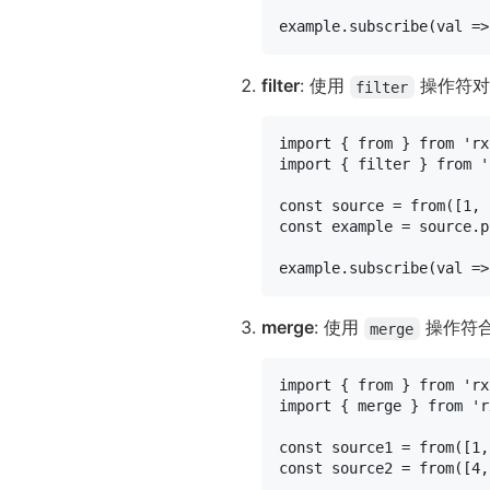
example.
subscribe
(
val
 =>
filter
: 使用
操作符对 
filter
import
 { 
from
 } 
from
'rx
import
 { filter } 
from
'
const
 source = 
from
([
1
, 
const
 example = source.
p
example.
subscribe
(
val
 =>
merge
: 使用
操作符合并
merge
import
 { 
from
 } 
from
'rx
import
 { merge } 
from
'r
const
 source1 = 
from
([
1
,
const
 source2 = 
from
([
4
,