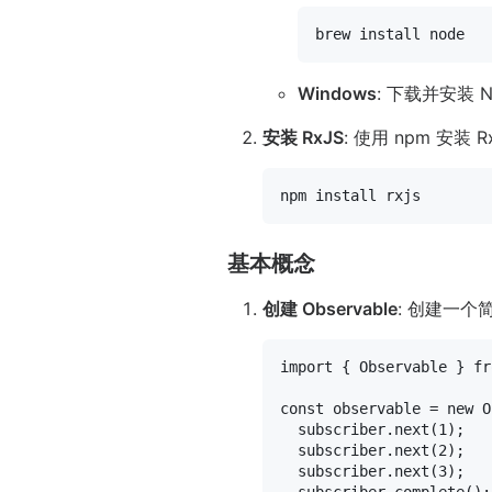
Windows
: 下载并安装 No
安装 RxJS
: 使用 npm 安装 R
基本概念
创建 Observable
: 创建一个简
import
 { 
Observable
 } 
fr
const
 observable = 
new
O
  subscriber.
next
(
1
);

  subscriber.
next
(
2
);

  subscriber.
next
(
3
);
