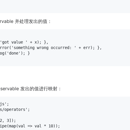
servable 并处理发出的值：
'got value '
 + x); },

rror
(
'something wrong occurred: '
 + err); },

og
(
'done'
); }

servable 发出的值进行映射：
js'
s/operators'
;

2
, 
3
ipe
(
map
(
val
 =>
 val * 
10
));
