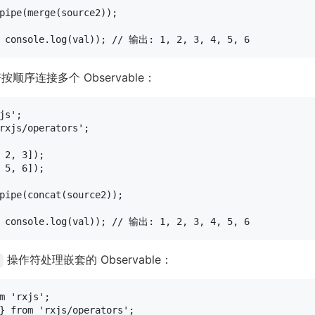
pipe
(
merge
(source2));

console
.
log
(val)); 
// 输出: 1, 2, 3, 4, 5, 6
顺序连接多个 Observable：
js'
rxjs/operators'
;

 
2
, 
3
 
5
, 
6
]);

pipe
(
concat
(source2));

console
.
log
(val)); 
// 输出: 1, 2, 3, 4, 5, 6
操作符处理嵌套的 Observable：
m
'rxjs'
} 
from
'rxjs/operators'
;
