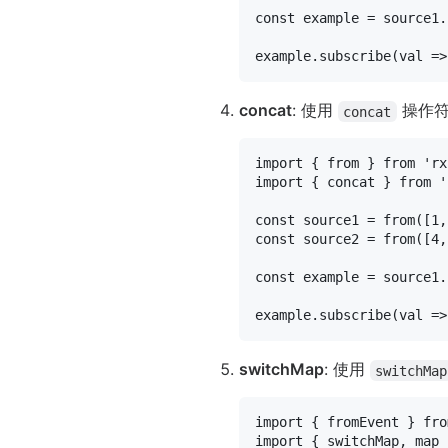
const
 example = source1.
example.
subscribe
(
val
 =>
concat
: 使用
操作符按
concat
import
 { 
from
 } 
from
'rx
import
 { concat } 
from
'
const
 source1 = 
from
([
1
,
const
 source2 = 
from
([
4
,
const
 example = source1.
example.
subscribe
(
val
 =>
switchMap
: 使用
switchMap
import
 { fromEvent } 
fro
import
 { switchMap, map 