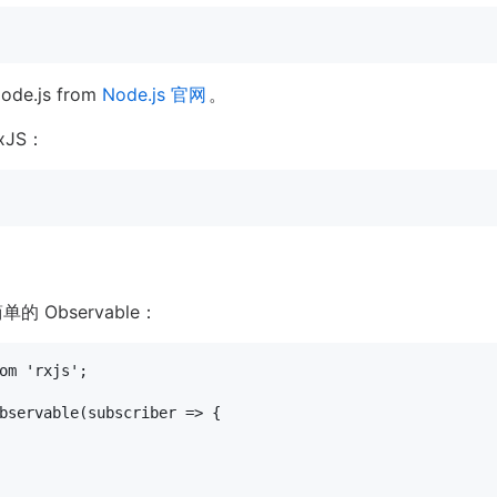
de.js from
Node.js 官网
。
xJS：
单的 Observable：
om
'rxjs'
;

bservable
(
subscriber
 =>
 {
