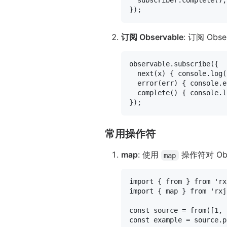
  subscriber.
complete
();

订阅 Observable
: 订阅 Ob
observable.
subscribe
({

next
(
x
) { 
console
.
log
(
error
(
err
) { 
console
.
e
complete
(
) { 
console
.
l
常用操作符
map
: 使用
操作符对 Ob
map
import
 { 
from
 } 
from
'rx
import
 { map } 
from
'rxj
const
 source = 
from
([
1
, 
const
 example = source.
p