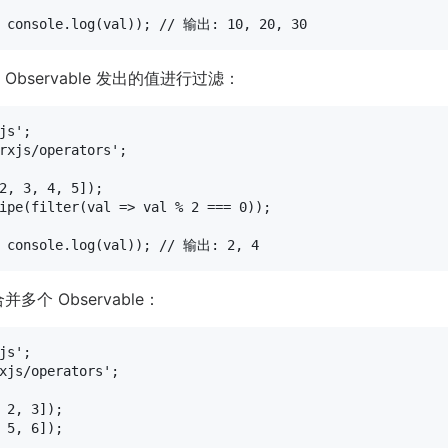
console
.
log
(val)); 
// 输出: 10, 20, 30
Observable 发出的值进行过滤：
js'
rxjs/operators'
;

2
, 
3
, 
4
, 
5
ipe
(
filter
(
val
 =>
 val % 
2
 === 
0
));

console
.
log
(val)); 
// 输出: 2, 4
多个 Observable：
js'
xjs/operators'
;

 
2
, 
3
 
5
, 
6
]);
