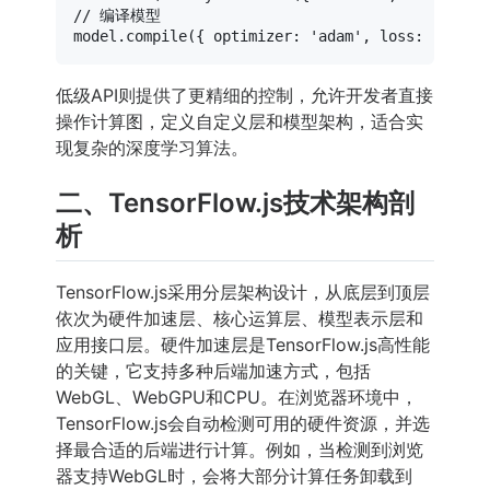
// 编译模型
model.
compile
({ 
optimizer
: 
'adam'
, 
loss
: 
'binar
低级API则提供了更精细的控制，允许开发者直接
操作计算图，定义自定义层和模型架构，适合实
现复杂的深度学习算法。
二、TensorFlow.js技术架构剖
析
TensorFlow.js采用分层架构设计，从底层到顶层
依次为硬件加速层、核心运算层、模型表示层和
应用接口层。硬件加速层是TensorFlow.js高性能
的关键，它支持多种后端加速方式，包括
WebGL、WebGPU和CPU。在浏览器环境中，
TensorFlow.js会自动检测可用的硬件资源，并选
择最合适的后端进行计算。例如，当检测到浏览
器支持WebGL时，会将大部分计算任务卸载到