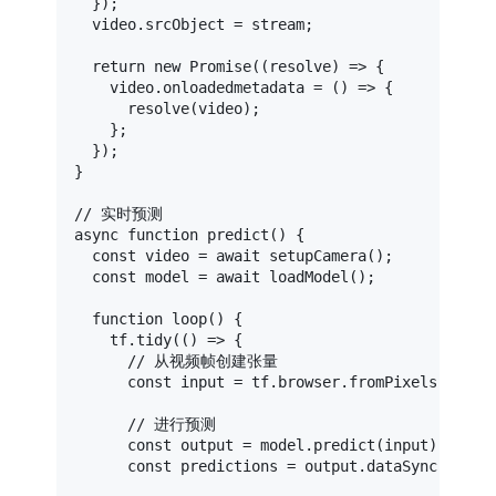
  });

  video.
srcObject
 = stream;

return
new
Promise
(
(
resolve
) =>
 {

    video.
onloadedmetadata
 = 
() =>
 {

resolve
(video);

    };

  });

}

// 实时预测
async
function
predict
(
) {

const
 video = 
await
setupCamera
();

const
 model = 
await
loadModel
();

function
loop
(
) {

    tf.
tidy
(
() =>
 {

// 从视频帧创建张量
const
 input = tf.
browser
.
fromPixels
(video
// 进行预测
const
 output = model.
predict
(input);

const
 predictions = output.
dataSync
();
