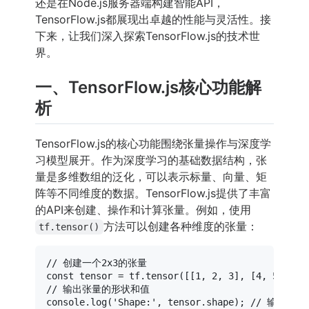
还是在Node.js服务器端构建智能API，
TensorFlow.js都展现出卓越的性能与灵活性。接
下来，让我们深入探索TensorFlow.js的技术世
界。
一、TensorFlow.js核心功能解
析
TensorFlow.js的核心功能围绕张量操作与深度学
习模型展开。作为深度学习的基础数据结构，张
量是多维数组的泛化，可以表示标量、向量、矩
阵等不同维度的数据。TensorFlow.js提供了丰富
的API来创建、操作和计算张量。例如，使用
方法可以创建各种维度的张量：
tf.tensor()
// 创建一个2x3的张量
const
 tensor = tf.
tensor
([[
1
, 
2
, 
3
], [
4
, 
5
, 
6
// 输出张量的形状和值
console
.
log
(
'Shape:'
, tensor.
shape
); 
// 输出: [2