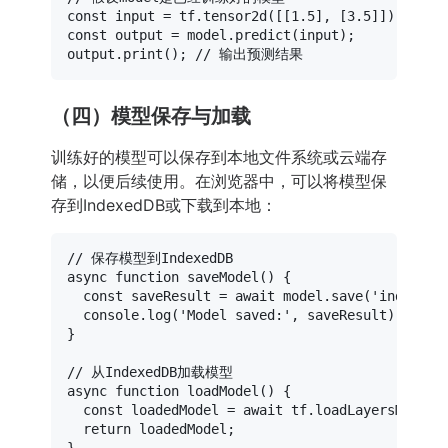
const
 input = tf.
tensor2d
([[
1.5
], [
3.5
const
 output = model.
predict
(input);

output.
print
(); 
// 输出预测结果
（四）模型保存与加载
训练好的模型可以保存到本地文件系统或云端存
储，以便后续使用。在浏览器中，可以将模型保
存到IndexedDB或下载到本地：
// 保存模型到IndexedDB
async
function
saveModel
(
) {

const
 saveResult = 
await
 model.
save
(
'indexedd
console
.
log
(
'Model saved:'
, saveResult);

}

// 从IndexedDB加载模型
async
function
loadModel
(
) {

const
 loadedModel = 
await
 tf.
loadLayersModel
(
return
 loadedModel;
