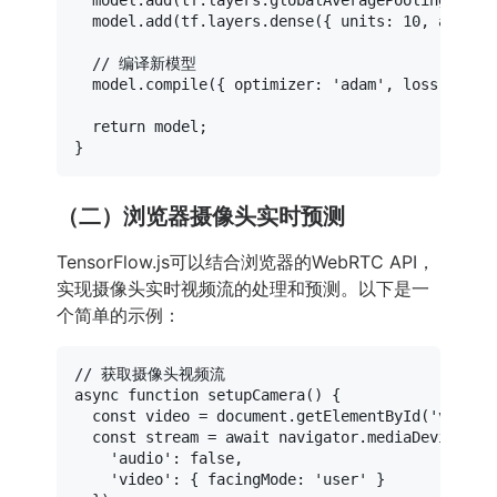
  model.
add
(tf.
layers
.
dense
({ 
units
: 
10
, 
activa
// 编译新模型
  model.
compile
({ 
optimizer
: 
'adam'
, 
loss
: 
'cat
return
 model;

（二）浏览器摄像头实时预测
TensorFlow.js可以结合浏览器的WebRTC API，
实现摄像头实时视频流的处理和预测。以下是一
个简单的示例：
// 获取摄像头视频流
async
function
setupCamera
(
) {

const
 video = 
document
.
getElementById
(
'video'
const
 stream = 
await
 navigator.
mediaDevices
.
g
'audio'
: 
false
,

'video'
: { 
facingMode
: 
'user'
 }
