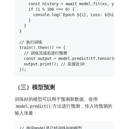
const
 history = 
await
 model.
fit
(xs, ys, { 
e
if
 (i % 
100
 === 
0
) {

console
.
log
(
`Epoch 
${i}
, Loss: 
${history.
    }

  }

}

// 执行训练
train
().
then
(
() =>
 {

// 训练完成后进行预测
const
 output = model.
predict
(tf.
tensor2d
([
5
],
  output.
print
(); 
// 应接近10
（三）模型预测
训练好的模型可以用于预测新数据。使用
方法进行预测，传入待预测的
model.predict()
输入张量：
// 假设model是已经训练好的模型