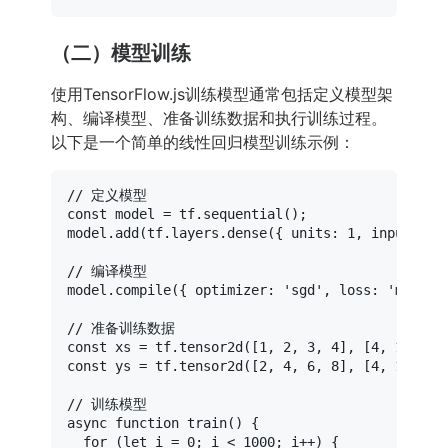
（二）模型训练
使用TensorFlow.js训练模型通常包括定义模型架
构、编译模型、准备训练数据和执行训练过程。
以下是一个简单的线性回归模型训练示例：
// 定义模型
const
 model = tf.
sequential
();

model.
add
(tf.
layers
.
dense
({ 
units
: 
1
, 
inputShap
// 编译模型
model.
compile
({ 
optimizer
: 
'sgd'
, 
loss
: 
'meanSq
// 准备训练数据
const
 xs = tf.
tensor2d
([
1
, 
2
, 
3
, 
4
], [
4
, 
1
const
 ys = tf.
tensor2d
([
2
, 
4
, 
6
, 
8
], [
4
, 
1
]);

// 训练模型
async
function
train
(
) {

for
 (
let
 i = 
0
; i < 
1000
; i++) {
