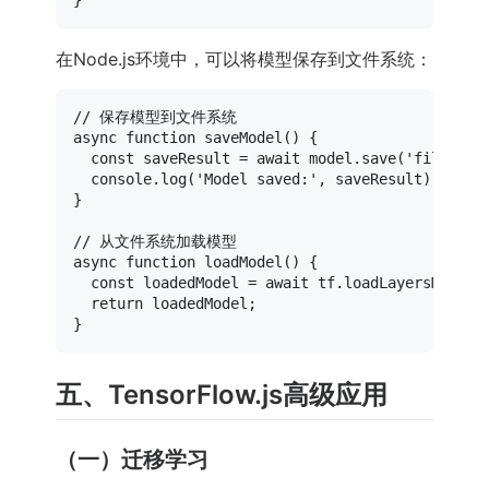
在Node.js环境中，可以将模型保存到文件系统：
// 保存模型到文件系统
async
function
saveModel
(
) {

const
 saveResult = 
await
 model.
save
(
'file://.
console
.
log
(
'Model saved:'
, saveResult);

}

// 从文件系统加载模型
async
function
loadModel
(
) {

const
 loadedModel = 
await
 tf.
loadLayersModel
(
return
 loadedModel;

五、TensorFlow.js高级应用
（一）迁移学习