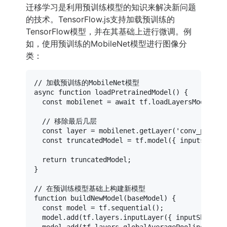
迁移学习是利用预训练模型的知识来解决新问题
的技术。TensorFlow.js支持加载预训练的
TensorFlow模型，并在其基础上进行微调。例
如，使用预训练的MobileNet模型进行图像分
类：
// 加载预训练的MobileNet模型
async
function
loadPretrainedModel
(
) {

const
 mobilenet = 
await
 tf.
loadLayersModel
(
'h
// 移除最后几层
const
 layer = mobilenet.
getLayer
(
'conv_pw_13_
const
 truncatedModel = tf.
model
({ 
inputs
: mob
return
 truncatedModel;

}

// 在预训练模型基础上构建新模型
function
buildNewModel
(
baseModel
) {

const
 model = tf.
sequential
();

  model.
add
(tf.
layers
.
inputLayer
({ 
inputShape
: 
  model.
add
(tf.
layers
.
globalAveragePooling2d
());