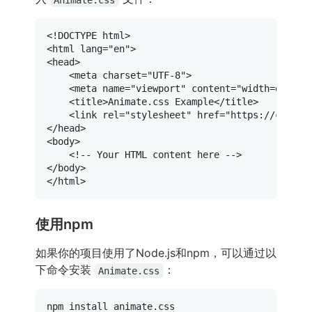
<!DOCTYPE 
html
>
<
html
lang
=
"en"
>
<
head
>
<
meta
charset
=
"UTF-8"
>
<
meta
name
=
"viewport"
content
=
"width=device
<
title
>
Animate.css Example
</
title
>
<
link
rel
=
"stylesheet"
href
=
"https://cdnjs.
</
head
>
<
body
>
<!-- Your HTML content here -->
</
body
>
</
html
>
使用npm
如果你的项目使用了Node.js和npm，可以通过以
下命令安装
：
Animate.css