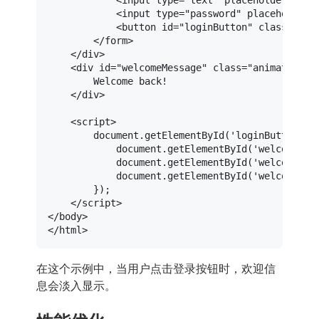
<
input
type
=
"text"
placeholder
=
"Use
<
input
type
=
"password"
placeholder
=
<
button
id
=
"loginButton"
class
=
"ani
</
form
>
</
div
>
<
div
id
=
"welcomeMessage"
class
=
"animate__an
        Welcome back!

</
div
>
<
script
>
document
.
getElementById
(
'loginButton'
).
document
.
getElementById
(
'welcomeMes
document
.
getElementById
(
'welcomeMes
document
.
getElementById
(
'welcomeMes
        });

</
script
>
</
body
>
</
html
>
在这个示例中，当用户点击登录按钮时，欢迎信
息会淡入显示。