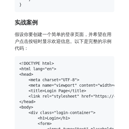
实战案例
假设你要创建一个简单的登录页面，并希望在用
户点击按钮时显示欢迎信息。以下是完整的示例
代码：
<!DOCTYPE 
html
>
<
html
lang
=
"en"
>
<
head
>
<
meta
charset
=
"UTF-8"
>
<
meta
name
=
"viewport"
content
=
"width=device
<
title
>
Login Page
</
title
>
<
link
rel
=
"stylesheet"
href
=
"https://cdnjs.
</
head
>
<
body
>
<
div
class
=
"login-container"
>
<
h1
>
Login
</
h1
>
<
form
>