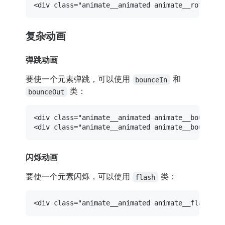
<
div
class
=
"animate__animated animate__rotateOu
复杂动画
弹跳动画
要使一个元素弹跳，可以使用
和
bounceIn
类：
bounceOut
<
div
class
=
"animate__animated animate__bounceIn
<
div
class
=
"animate__animated animate__bounceOu
闪烁动画
要使一个元素闪烁，可以使用
类：
flash
<
div
class
=
"animate__animated animate__flash"
>
F