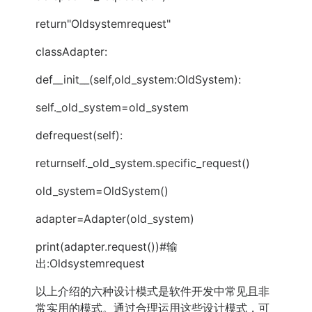
return"Oldsystemrequest"
classAdapter:
def__init__(self,old_system:OldSystem):
self._old_system=old_system
defrequest(self):
returnself._old_system.specific_request()
old_system=OldSystem()
adapter=Adapter(old_system)
print(adapter.request())#输
出:Oldsystemrequest
以上介绍的六种设计模式是软件开发中常见且非
常实用的模式。通过合理运用这些设计模式，可