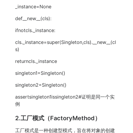
_instance=None
def__new__(cls):
ifnotcls._instance:
cls._instance=super(Singleton,cls).__new__(cl
s)
returncls._instance
singleton1=Singleton()
singleton2=Singleton()
assertsingleton1issingleton2#证明是同一个实
例
2.工厂模式（FactoryMethod）
工厂模式是一种创建型模式，旨在将对象的创建