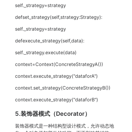
self._strategy=strategy
defset_strategy(self,strategy:Strategy):
self._strategy=strategy
defexecute_strategy(self,data):
self._strategy.execute(data)
context=Context(ConcreteStrategyA())
context.execute_strategy("dataforA")
context.set_strategy(ConcreteStrategyB())
context.execute_strategy("dataforB")
5.装饰器模式（Decorator）
装饰器模式是一种结构型设计模式，允许动态地