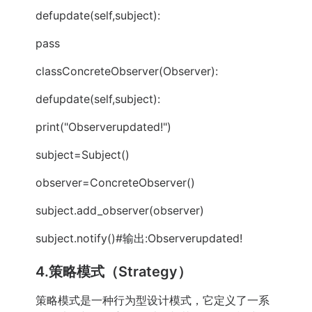
defupdate(self,subject):
pass
classConcreteObserver(Observer):
defupdate(self,subject):
print("Observerupdated!")
subject=Subject()
observer=ConcreteObserver()
subject.add_observer(observer)
subject.notify()#输出:Observerupdated!
4.策略模式（Strategy）
策略模式是一种行为型设计模式，它定义了一系