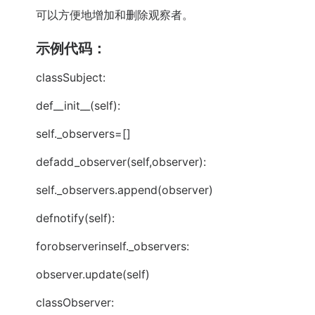
可以方便地增加和删除观察者。
示例代码：
classSubject:
def__init__(self):
self._observers=[]
defadd_observer(self,observer):
self._observers.append(observer)
defnotify(self):
forobserverinself._observers:
observer.update(self)
classObserver: