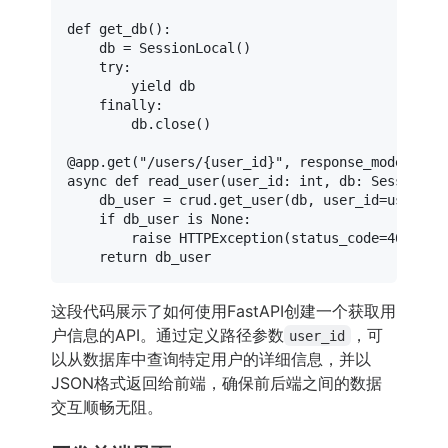
def
get_db
():

    db = SessionLocal()

try
:

yield
 db

finally
:

        db.close()

@app.get(
"/users/{user_id}"
, response_model=sch
async
def
read_user
(
user_id: 
int
, db: Session =
    db_user = crud.get_user(db, user_id=user_id)
if
 db_user 
is
None
:

raise
 HTTPException(status_code=
404
, de
return
这段代码展示了如何使用FastAPI创建一个获取用
户信息的API。通过定义路径参数
，可
user_id
以从数据库中查询特定用户的详细信息，并以
JSON格式返回给前端，确保前后端之间的数据
交互顺畅无阻。