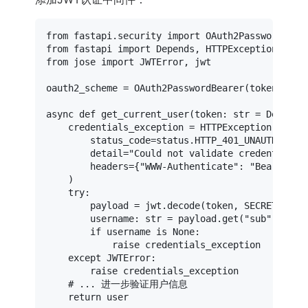
from
 fastapi.security 
import
from
 fastapi 
import
from
 jose 
import
 JWTError, jwt

oauth2_scheme = OAuth2PasswordBearer(tokenUrl=
"
async
def
get_current_user
(
token: 
str
 = Depends
    credentials_exception = HTTPException(

        status_code=status.HTTP_401_UNAUTHORIZED
        detail=
"Could not validate credentials"
,
        headers={
"WWW-Authenticate"
: 
"Bearer"
},

    )

try
:

        payload = jwt.decode(token, SECRET_KEY, 
        username: 
str
 = payload.get(
"sub"
)

if
 username 
is
None
:

raise
 credentials_exception

except
 JWTError:

raise
 credentials_exception

# ... 进一步验证用户信息
return