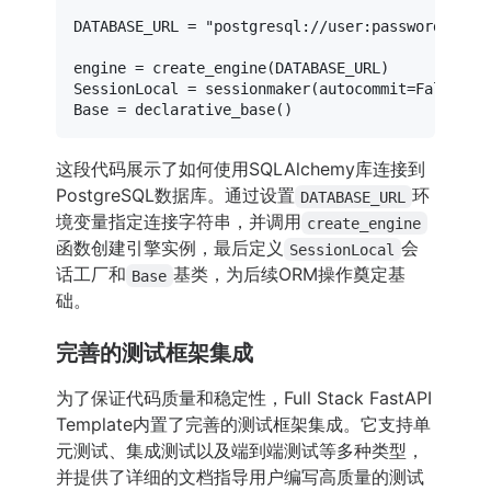
DATABASE_URL = 
"postgresql://user:password@loca
engine = create_engine(DATABASE_URL)

SessionLocal = sessionmaker(autocommit=
False
, a
这段代码展示了如何使用SQLAlchemy库连接到
PostgreSQL数据库。通过设置
环
DATABASE_URL
境变量指定连接字符串，并调用
create_engine
函数创建引擎实例，最后定义
会
SessionLocal
话工厂和
基类，为后续ORM操作奠定基
Base
础。
完善的测试框架集成
为了保证代码质量和稳定性，Full Stack FastAPI
Template内置了完善的测试框架集成。它支持单
元测试、集成测试以及端到端测试等多种类型，
并提供了详细的文档指导用户编写高质量的测试