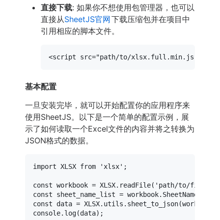
直接下载
: 如果你不想使用包管理器，也可以
直接从
SheetJS官网
下载压缩包并在项目中
引用相应的脚本文件。
<
script
src
=
"path/to/xlsx.full.min.js"
>
</
sc
基本配置
一旦安装完毕，就可以开始配置你的应用程序来
使用SheetJS。以下是一个简单的配置示例，展
示了如何读取一个Excel文件的内容并将之转换为
JSON格式的数据。
import
XLSX
from
'xlsx'
;

const
 workbook = 
XLSX
.
readFile
(
'path/to/file.xl
const
 sheet_name_list = workbook.
SheetNames
const
 data = 
XLSX
.
utils
.
sheet_to_json
(workbook.
console
.
log