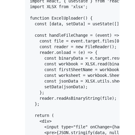
import
React
, { useState } 
from
'react'
import
XLSX
from
'xlsx'
;

function
ExcelUploader
(
) {

const
 [data, setData] = 
useState
([]);

const
handleFileChange
 = (
event
) => {

const
 file = event.
target
.
files
[
0
];

const
 reader = 
new
FileReader
();

    reader.
onload
 = 
(
e
) =>
 {

const
 binaryData = e.
target
.
result
;

const
 workbook = 
XLSX
.
read
(binaryData
const
 firstSheetName = workbook.
Sheet
const
 worksheet = workbook.
Sheets
[fir
const
 jsonData = 
XLSX
.
utils
.
sheet_to_
setData
(jsonData);

    };

    reader.
readAsBinaryString
(file);

  };

return
 (

<
div
>
<
input
type
=
"file"
onChange
=
{handleFi
<
pre
>
{JSON.stringify(data, null, 2)}
<