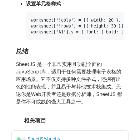
设置单元格样式
：
worksheet[
'!cols'
] = [{ 
width
: 
20
 }, { 
widt
worksheet[
'!rows'
] = [{ 
height
: 
30
 }];

worksheet[
'A1'
].
s
 = { 
font
: { 
bold
: 
true
, 
c
总结
SheetJS 是一个非常实用且功能全面的
JavaScript库，适用于任何需要处理电子表格的
应用场景。它不仅支持多种文件格式，还拥有出
色的性能表现，并且易于与其他技术栈集成。无
论你是Web开发者还是数据分析师，SheetJS 都
是你不可或缺的强大工具之一。
相关项目
SheetJS/sheetjs