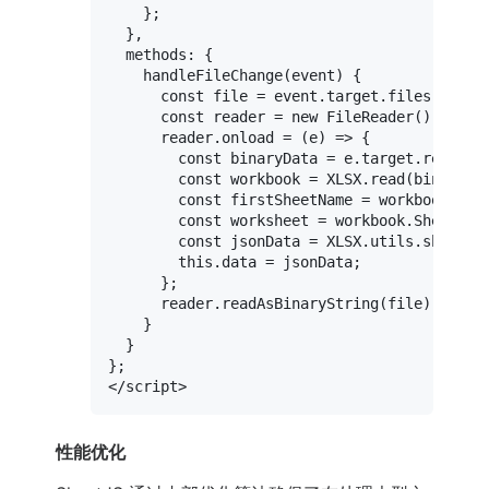
    };

  },

methods
: {

handleFileChange
(
event
) {

const
 file = event.
target
.
files
[
0
];

const
 reader = 
new
FileReader
();

      reader.
onload
 = 
(
e
) =>
 {

const
 binaryData = e.
target
.
result
;

const
 workbook = 
XLSX
.
read
(binaryDa
const
 firstSheetName = workbook.
She
const
 worksheet = workbook.
Sheets
[f
const
 jsonData = 
XLSX
.
utils
.
sheet_t
this
.
data
 = jsonData;

      };

      reader.
readAsBinaryString
(file);

    }

  }

</
script
>
性能优化