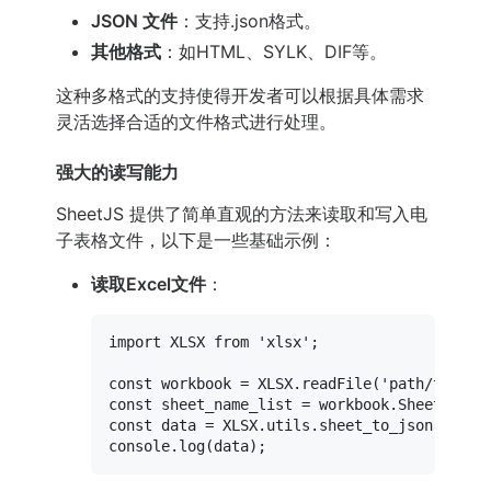
JSON 文件
：支持.json格式。
其他格式
：如HTML、SYLK、DIF等。
这种多格式的支持使得开发者可以根据具体需求
灵活选择合适的文件格式进行处理。
强大的读写能力
SheetJS 提供了简单直观的方法来读取和写入电
子表格文件，以下是一些基础示例：
读取Excel文件
：
import
XLSX
from
'xlsx'
;

const
 workbook = 
XLSX
.
readFile
(
'path/to/fil
const
 sheet_name_list = workbook.
SheetNames
const
 data = 
XLSX
.
utils
.
sheet_to_json
(workb
console
.
log