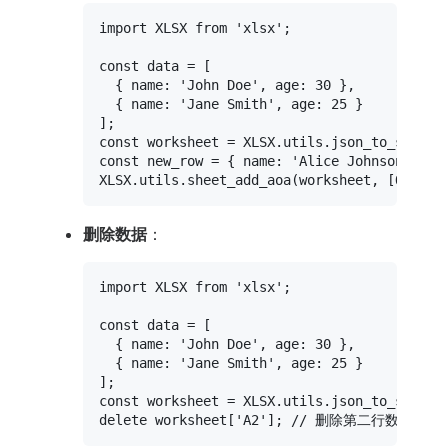
import
XLSX
from
'xlsx'
;

const
 data = [

  { 
name
: 
'John Doe'
, 
age
: 
30
 },

  { 
name
: 
'Jane Smith'
, 
age
: 
25
 }

const
 worksheet = 
XLSX
.
utils
.
json_to_sheet
const
 new_row = { 
name
: 
'Alice Johnson'
, 
ag
XLSX
.
utils
.
sheet_add_aoa
(worksheet, [
Object
删除数据
：
import
XLSX
from
'xlsx'
;

const
 data = [

  { 
name
: 
'John Doe'
, 
age
: 
30
 },

  { 
name
: 
'Jane Smith'
, 
age
: 
25
 }

const
 worksheet = 
XLSX
.
utils
.
json_to_sheet
delete
 worksheet[
'A2'
]; 
// 删除第二行数据