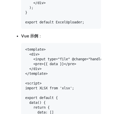
</
div
>
  );

}

export
default
ExcelUploader
Vue 示例
：
<
template
>
<
div
>
<
input
type
=
"file"
 @
change
=
"handleFileC
<
pre
>
{{ data }}
</
pre
>
</
div
>
</
template
>
<
script
>
import
XLSX
from
'xlsx'
;

export
default
 {

data
(
) {

return
 {

data
: []
