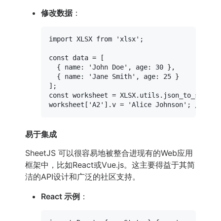
修改数据
：
import
XLSX
from
'xlsx'
;

const
 data = [

  { 
name
: 
'John Doe'
, 
age
: 
30
 },

  { 
name
: 
'Jane Smith'
, 
age
: 
25
 }

const
 worksheet = 
XLSX
.
utils
.
json_to_sheet
(
worksheet[
'A2'
].
v
 = 
'Alice Johnson'
; 
// 修
易于集成
SheetJS 可以很容易地被整合进现有的Web应用
框架中，比如React或Vue.js。这主要得益于其简
洁的API设计和广泛的社区支持。
React 示例
：