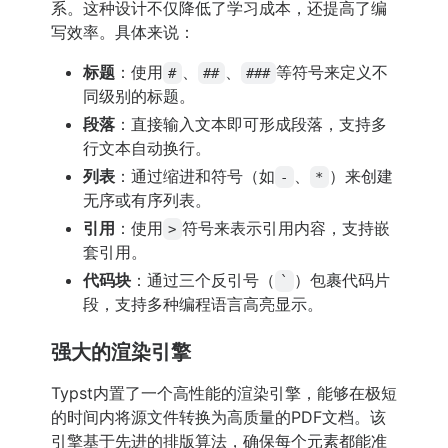
系。这种设计不仅降低了学习成本，还提高了编
写效率。具体来说：
标题
：使用
、
、
等符号来定义不
#
##
###
同级别的标题。
段落
：直接输入文本即可形成段落，支持多
行文本自动换行。
列表
：通过缩进和符号（如
、
）来创建
-
*
无序或有序列表。
引用
：使用
符号来表示引用内容，支持嵌
>
套引用。
代码块
：通过三个反引号（
）包裹代码片
`
段，支持多种编程语言高亮显示。
强大的渲染引擎
Typst内置了一个高性能的渲染引擎，能够在极短
的时间内将源文件转换为高质量的PDF文档。该
引擎基于先进的排版算法，确保每个元素都能准