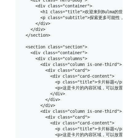
<
div
class
=
"hero-body"
>
<
div
class
=
"container"
>
<
h1
class
=
"title"
>
欢迎来到Bulma的世界
</
h1
<
p
class
=
"subtitle"
>
探索更多可能性，构建优雅
</
div
>
</
div
>
</
section
>
<
section
class
=
"section"
>
<
div
class
=
"container"
>
<
div
class
=
"columns"
>
<
div
class
=
"column is-one-third"
>
<
div
class
=
"card"
>
<
div
class
=
"card-content"
>
<
p
class
=
"title"
>
卡片标题
</
p
>
<
p
>
这是卡片的内容区域，可以放置图片、文
</
div
>
</
div
>
</
div
>
<
div
class
=
"column is-one-third"
>
<
div
class
=
"card"
>
<
div
class
=
"card-content"
>
<
p
class
=
"title"
>
卡片标题
</
p
>
<
p
>
这是卡片的内容区域，可以放置图片、文