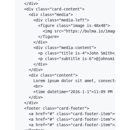
</
div
>
<
div
class
=
"card-content"
>
<
div
class
=
"media"
>
<
div
class
=
"media-left"
>
<
figure
class
=
"image is-48x48"
>
<
img
src
=
"https://bulma.io/images/pla
</
figure
>
</
div
>
<
div
class
=
"media-content"
>
<
p
class
=
"title is-4"
>
John Smith
</
p
>
<
p
class
=
"subtitle is-6"
>
@johnsmith
</
p
>
</
div
>
</
div
>
<
div
class
=
"content"
>
      Lorem ipsum dolor sit amet, consectetur ad
<
br
>
<
time
datetime
=
"2016-1-1"
>
11:09 PM - 1 Ja
</
div
>
</
div
>
<
footer
class
=
"card-footer"
>
<
a
href
=
"#"
class
=
"card-footer-item"
>
保存
</
a
<
a
href
=
"#"
class
=
"card-footer-item"
>
编辑
</
a
<
a
href
=
"#"
class
=
"card-footer-item"
>
删除
</
a