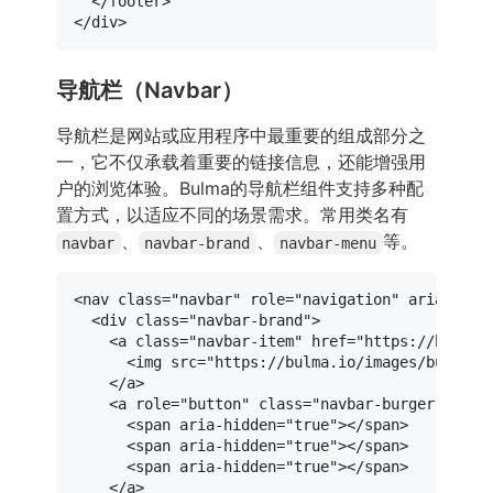
</
footer
>
</
div
>
导航栏（Navbar）
导航栏是网站或应用程序中最重要的组成部分之
一，它不仅承载着重要的链接信息，还能增强用
户的浏览体验。Bulma的导航栏组件支持多种配
置方式，以适应不同的场景需求。常用类名有
、
、
等。
navbar
navbar-brand
navbar-menu
<
nav
class
=
"navbar"
role
=
"navigation"
aria-labe
<
div
class
=
"navbar-brand"
>
<
a
class
=
"navbar-item"
href
=
"https://bulma.
<
img
src
=
"https://bulma.io/images/bulma-l
</
a
>
<
a
role
=
"button"
class
=
"navbar-burger"
aria
<
span
aria-hidden
=
"true"
>
</
span
>
<
span
aria-hidden
=
"true"
>
</
span
>
<
span
aria-hidden
=
"true"
>
</
span
>
</
a
>