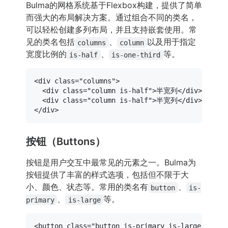
Bulma的网格系统基于Flexbox构建，提供了简单
而强大的布局解决方案。通过组合不同的类名，
可以轻松创建多列布局，并且支持嵌套使用。常
见的类名包括
、
以及用于指定
columns
column
宽度比例的
、
等。
is-half
is-one-third
<
div
class
=
"columns"
>
<
div
class
=
"column is-half"
>
半宽列
</
div
>
<
div
class
=
"column is-half"
>
半宽列
</
div
>
</
div
>
按钮（Buttons）
按钮是用户交互中最常见的元素之一。Bulma为
按钮提供了丰富的样式选项，包括但不限于大
小、颜色、状态等。常用的类名有
、
button
is-
、
等。
primary
is-large
<
button
class
=
"button is-primary is-large"
>
主要