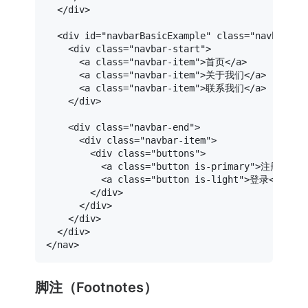
</
div
>
<
div
id
=
"navbarBasicExample"
class
=
"navbar-me
<
div
class
=
"navbar-start"
>
<
a
class
=
"navbar-item"
>
首页
</
a
>
<
a
class
=
"navbar-item"
>
关于我们
</
a
>
<
a
class
=
"navbar-item"
>
联系我们
</
a
>
</
div
>
<
div
class
=
"navbar-end"
>
<
div
class
=
"navbar-item"
>
<
div
class
=
"buttons"
>
<
a
class
=
"button is-primary"
>
注册
</
a
>
<
a
class
=
"button is-light"
>
登录
</
a
>
</
div
>
</
div
>
</
div
>
</
div
>
</
nav
>
脚注（Footnotes）