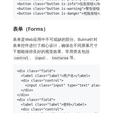
<
button
class
=
"button is-info"
>
信息按钮
</
button
>
<
button
class
=
"button is-warning"
>
警告按钮
</
butt
<
button
class
=
"button is-danger"
>
危险按钮
</
butto
表单（Forms）
表单是Web应用中不可或缺的部分。Bulma针对
表单控件进行了精心设计，确保在不同屏幕尺寸
下都能保持良好的视觉效果。常用类名包括
、
、
等。
control
input
textarea
<
div
class
=
"field"
>
<
label
class
=
"label"
>
用户名
</
label
>
<
div
class
=
"control"
>
<
input
class
=
"input"
type
=
"text"
placeholde
</
div
>
</
div
>
<
div
class
=
"field"
>
<
label
class
=
"label"
>
密码
</
label
>
<
div
class
=
"control"
>