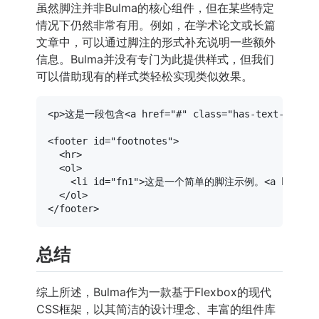
虽然脚注并非Bulma的核心组件，但在某些特定
情况下仍然非常有用。例如，在学术论文或长篇
文章中，可以通过脚注的形式补充说明一些额外
信息。Bulma并没有专门为此提供样式，但我们
可以借助现有的样式类轻松实现类似效果。
<
p
>
这是一段包含
<
a
href
=
"#"
class
=
"has-text-link"
>
<
footer
id
=
"footnotes"
>
<
hr
>
<
ol
>
<
li
id
=
"fn1"
>
这是一个简单的脚注示例。
<
a
href
=
"
</
ol
>
</
footer
>
总结
综上所述，Bulma作为一款基于Flexbox的现代
CSS框架，以其简洁的设计理念、丰富的组件库