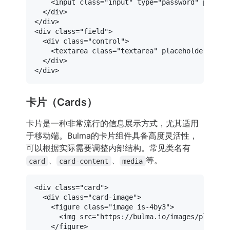
<
input
class
=
"input"
type
=
"password"
placeh
</
div
>
</
div
>
<
div
class
=
"field"
>
<
div
class
=
"control"
>
<
textarea
class
=
"textarea"
placeholder
=
"留言
</
div
>
</
div
>
卡片（Cards）
卡片是一种非常流行的信息展示方式，尤其适用
于移动端。Bulma的卡片组件具备高度灵活性，
可以根据实际需要调整内部结构。常见类名有
、
、
等。
card
card-content
media
<
div
class
=
"card"
>
<
div
class
=
"card-image"
>
<
figure
class
=
"image is-4by3"
>
<
img
src
=
"https://bulma.io/images/placeho
</
figure
>