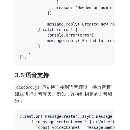
                },

reason
: 
'Needed an admin role!'
,
            });

            message.
reply
(
`Created new role wit
        } 
catch
 (error) {

console
.
error
(error);

            message.
reply
(
'Failed to create rol
        }

    }

3.5 语音支持
还支持连接到语音频道，播放音频
discord.js
流或进行语音聊天。例如，连接到指定的语音频
道：
client.
on
(
'messageCreate'
, 
async
 message => {

if
 (message.
content
 === 
'!joinVoice'
) {

const
 voiceChannel = message.
member
.
voi