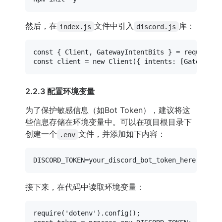
然后，在
文件中引入
库：
index.js
discord.js
const
 { 
Client
, 
GatewayIntentBits
 } = 
require
(
'
const
 client = 
new
Client
({ 
intents
: [
GatewayIn
2.2.3 配置环境变量
为了保护敏感信息（如Bot Token），建议将这
些信息存储在环境变量中。可以在项目根目录下
创建一个
文件，并添加如下内容：
.env
DISCORD_TOKEN
接下来，在代码中读取环境变量：
require
(
'dotenv'
).
config