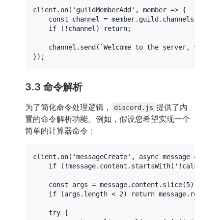
client.
on
(
'guildMemberAdd'
, 
member
 =>
 {

const
 channel = member.
guild
.
channels
.
cache
if
 (!channel) 
return
;

    channel.
send
(
`Welcome to the server, 
${memb
3.3 命令解析
为了简化命令处理逻辑，
提供了内
discord.js
置的命令解析功能。例如，假设您希望实现一个
简单的计算器命令：
client.
on
(
'messageCreate'
, 
async
 message => {

if
 (!message.
content
.
startsWith
(
'!calc'
) ||
const
 args = message.
content
.
slice
(
5
).
trim
(
if
 (args.
length
 < 
2
) 
return
 message.
reply
(
'
try
 {
