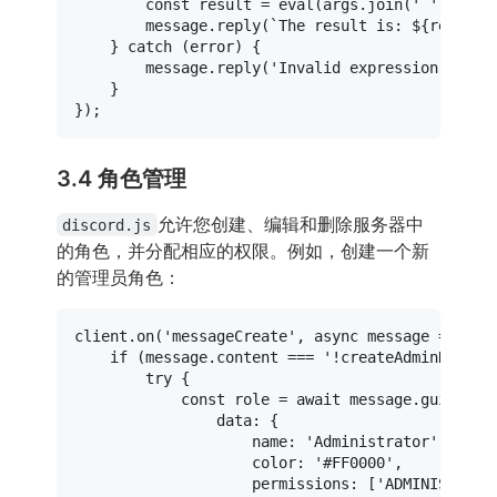
const
 result = 
eval
(args.
join
(
' '
));

        message.
reply
(
`The result is: 
${result}
    } 
catch
 (error) {

        message.
reply
(
'Invalid expression.'
);

    }

3.4 角色管理
允许您创建、编辑和删除服务器中
discord.js
的角色，并分配相应的权限。例如，创建一个新
的管理员角色：
client.
on
(
'messageCreate'
, 
async
 message => {

if
 (message.
content
 === 
'!createAdminRole'
) 
try
 {

const
 role = 
await
 message.
guild
.
ro
data
: {

name
: 
'Administrator'
,

color
: 
'#FF0000'
,

permissions
: [
'ADMINISTRATO