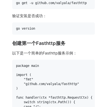
验证安装是否成功：
创建第一个Fasthttp服务
以下是一个简单的Fasthttp服务示例：
package
 main

import
 (

"fmt"
"github.com/valyala/fasthttp"
)

func
handler
(ctx *fasthttp.RequestCtx)
 {

switch
string
(ctx.Path()) {

case
"/"
:
