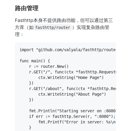
路由管理
Fasthttp本身不提供路由功能，但可以通过第三
方库（如
）实现复杂路由管
fasthttp/router
理：
import
"github.com/valyala/fasthttp/router"
func
main
()
 {

	r := router.New()

	r.GET(
"/"
, 
func
(ctx *fasthttp.RequestCtx)
 {

		ctx.WriteString(
"Home Page"
)

	})

	r.GET(
"/about"
, 
func
(ctx *fasthttp.RequestC
		ctx.WriteString(
"About Page"
)

	})

	fmt.Println(
"Starting server on :8080..."
)

if
 err := fasthttp.Serve(r, 
":8080"
); err !
		fmt.Printf(
"Error in server: %s\n"
, err)
	}
