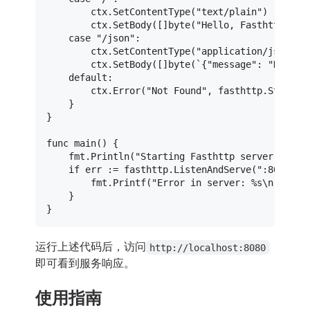
		ctx.SetContentType(
"text/plain"
)

		ctx.SetBody([]
byte
(
"Hello, Fasthttp!"
))

case
"/json"
:

		ctx.SetContentType(
"application/json"
)

		ctx.SetBody([]
byte
(
`{"message": "Hello,
default
:

		ctx.Error(
"Not Found"
, fasthttp.StatusNo
	}

}

func
main
()
 {

	fmt.Println(
"Starting Fasthttp server on :8
if
 err := fasthttp.ListenAndServe(
":8080"
, 
		fmt.Printf(
"Error in server: %s\n"
, err)
	}

运行上述代码后，访问
http://localhost:8080
即可看到服务响应。
使用指南