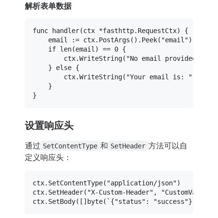
解析表单数据
func
handler
(ctx *fasthttp.RequestCtx)
 {

	email := ctx.PostArgs().Peek(
"email"
)

if
len
(email) == 
0
 {

		ctx.WriteString(
"No email provided"
)

	} 
else
 {

		ctx.WriteString(
"Your email is: "
 + 
str
	}

设置响应头
通过
和
方法可以自
SetContentType
SetHeader
定义响应头：
ctx.SetContentType(
"application/json"
)

ctx.SetHeader(
"X-Custom-Header"
, 
"CustomValue"
)

ctx.SetBody([]
byte
(
`{"status": "success"}`