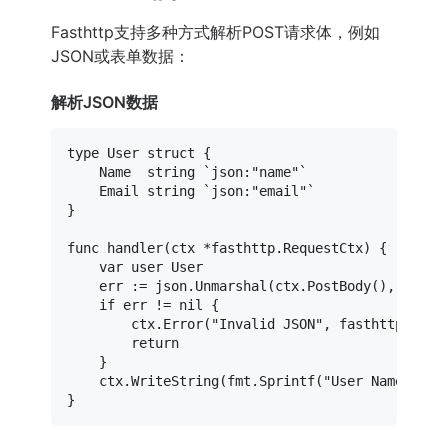
Fasthttp支持多种方式解析POST请求体，例如
JSON或表单数据：
解析JSON数据
type
 User 
struct
 {

	Name  
string
`json:"name"`
	Email 
string
`json:"email"`
}

func
handler
(ctx *fasthttp.RequestCtx)
 {

var
 user User

	err := json.Unmarshal(ctx.PostBody(), &user)

if
 err != 
nil
 {

		ctx.Error(
"Invalid JSON"
, fasthttp.Statu
return
	}

	ctx.WriteString(fmt.Sprintf(
"User Name: %s,