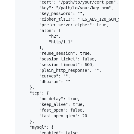
"cert"
:
"/path/to/your/cert.pem"
,
"key"
:
"/path/to/your/key.pem"
,
"key_password"
:
""
,
"cipher_tls13"
:
"TLS_AES_128_GCM_SHA256
"prefer_server_cipher"
:
true
,
"alpn"
:
[
"h2"
,
"http/1.1"
]
,
"reuse_session"
:
true
,
"session_ticket"
:
false
,
"session_timeout"
:
600
,
"plain_http_response"
:
""
,
"curves"
:
""
,
"dhparam"
:
""
}
,
"tcp"
:
{
"no_delay"
:
true
,
"keep_alive"
:
true
,
"fast_open"
:
false
,
"fast_open_qlen"
:
20
}
,
"mysql"
:
{
"enabled"
:
false
,