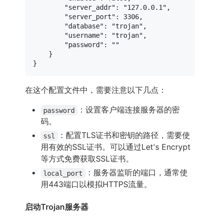
"server_addr"
:
"127.0.0.1"
,
"server_port"
:
3306
,
"database"
:
"trojan"
,
"username"
:
"trojan"
,
"password"
:
""
}
}
在这个配置文件中，需要注意以下几点：
：设置客户端连接服务器的密
password
码。
：配置TLS证书和密钥的路径，需要使
ssl
用有效的SSL证书。可以通过Let's Encrypt
等方式免费获取SSL证书。
：服务器监听的端口，通常使
local_port
用443端口以模拟HTTPS流量。
启动Trojan服务器