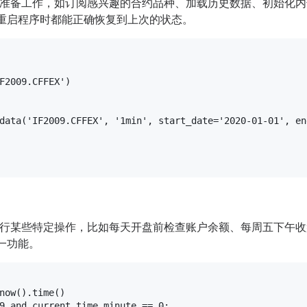
准备工作，如订阅感兴趣的合约品种、加载历史数据、初始化内
重启程序时都能正确恢复到上次的状态。
F2009.CFFEX'
)

data(
'IF2009.CFFEX'
, 
'1min'
, start_date=
'2020-01-01'
, en
行某些特定操作，比如每天开盘前检查账户余额、每周五下午收
一功能。
now().time()

9
and
 current_time.minute == 
0
:
