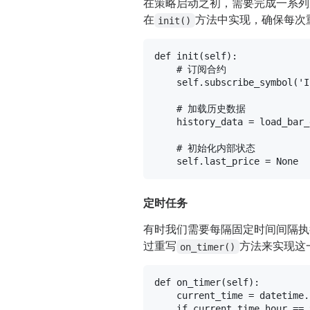
在策略启动之初，需要完成一系列
在
方法中实现，确保每次
init()
def
init
(
self
):

# 订阅合约
self
.subscribe_symbol(
'I
# 加载历史数据
    history_data = load_bar_
# 初始化内部状态
self
.last_price = 
None
定时任务
有时我们需要每隔固定时间间隔执
过重写
方法来实现这
on_timer()
def
on_timer
(
self
):

    current_time = datetime.
if
 current_time.hour == 