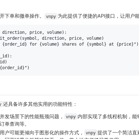
开下单和撤单操作。
为此提供了便捷的API接口，让用户
vnpy
 direction, price, volume
):

it_order(symbol, direction, price, volume)

 
{order_id}
 for 
{volume}
 shares of 
{symbol}
 at 
{price}
"
)

_id
):

d)

{order_id}
"
还具备许多其他实用的功能特性：
y
并发场景下的性能瓶颈问题，
内部实现了多线程机制，能
vnpy
订单查询等。
用户可能更倾向于图形化的操作方式，
提供了一个简洁直观的
vnpy