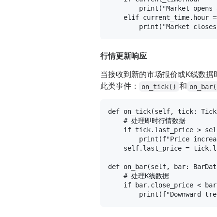
print
(
"Market opens 
elif
 current_time.hour =
print
(
"Market closes
行情更新响应
当接收到新的市场报价或K线数据
此类事件：
和
on_tick()
on_bar(
def
on_tick
(
self, tick: Tick
# 处理即时行情数据
if
 tick.last_price > 
sel
print
(
f"Price increa
self
.last_price = tick.l
def
on_bar
(
self, bar: BarDat
# 处理K线数据
if
 bar.close_price < bar
print
(
f"Downward tre