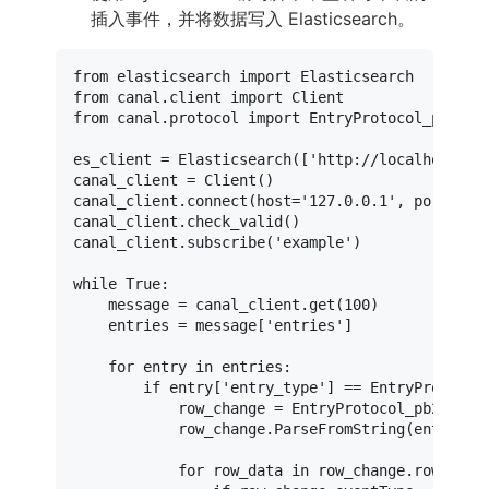
插入事件，并将数据写入 Elasticsearch。
from
 elasticsearch 
import
from
 canal.client 
import
from
 canal.protocol 
import
 EntryProtocol_pb2

es_client = Elasticsearch([
'http://localhost:92
canal_client = Client()

canal_client.connect(host=
'127.0.0.1'
, port=
111
canal_client.check_valid()

canal_client.subscribe(
'example'
)

while
True
:

    message = canal_client.get(
100
)

    entries = message[
'entries'
]

for
 entry 
in
 entries:

if
 entry[
'entry_type'
] == EntryProtocol_
            row_change = EntryProtocol_pb2.RowCh
            row_change.ParseFromString(entry[
's
for
 row_data 
in
 row_change.rowDatas: