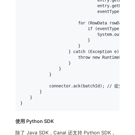
                                entry.getHeader(
                                entry.getHeader(
                                eventType));

for
 (RowData rowData : r
if
 (eventType == Eve
                                System.out.prin
                            }

                        }

                    } 
catch
 (Exception e) {

throw
new
RuntimeExcept
                    }

                }

            }

            connector.ack(batchId); 
// 提交确认
        }

    }

使用 Python SDK
除了 Java SDK，Canal 还支持 Python SDK，