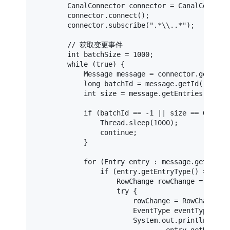
CanalConnector
connector
=
 CanalConnect
        connector.connect();

        connector.subscribe(
".*\\..*"
);

// 获取变更事件
int
batchSize
=
1000
;

while
 (
true
) {

Message
message
=
 connector.getWitho
long
batchId
=
 message.getId();

int
size
=
 message.getEntries().size
if
 (batchId == -
1
 || size == 
0
) {

                Thread.sleep(
1000
);

continue
;

            }

for
 (Entry entry : message.getEntrie
if
 (entry.getEntryType() == Entr
RowChange
rowChange
=
null
;

try
 {

                        rowChange = RowChange.pa
EventType
eventType
=
 r
                        System.out.println(Stri