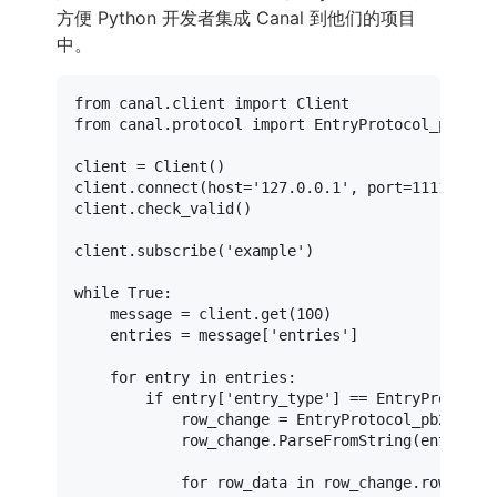
方便 Python 开发者集成 Canal 到他们的项目
中。
from
 canal.client 
import
from
 canal.protocol 
import
 EntryProtocol_pb2

client = Client()

client.connect(host=
'127.0.0.1'
, port=
11111
)

client.check_valid()

client.subscribe(
'example'
)

while
True
:

    message = client.get(
100
)

    entries = message[
'entries'
]

for
 entry 
in
 entries:

if
 entry[
'entry_type'
] == EntryProtocol_
            row_change = EntryProtocol_pb2.RowCh
            row_change.ParseFromString(entry[
's
for
 row_data 
in
 row_change.rowDatas: