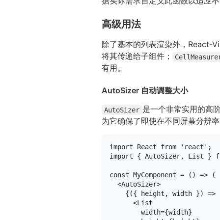
据实际需求自定义此函数以适应不
高级用法
除了基本的列表渲染外，React-Vi
将其传递给子组件；
CellMeasure
有用。
AutoSizer 自动调整大小
是一个非常实用的高
AutoSizer
为它确保了即使在不同屏幕分辨率
import
React
from
'react'
import
 { 
AutoSizer
, 
List
 } 
f
const
MyComponent
 = (
) => (

<
AutoSizer
>
    {({ height, width }) => (
<
List
width
=
{width}