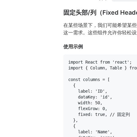
固定头部/列（Fixed Heade
在某些场景下，我们可能希望某些列或行
这一需求。这些组件允许你轻松设
使用示例
import
React
from
'react'
import
 { 
Column
, 
Table
 } 
fro
const
 columns = [

  {

label
: 
'ID'
,

dataKey
: 
'id'
,

width
: 
50
,

flexGrow
: 
0
,

fixed
: 
true
, 
// 固定列
  },

  {

label
: 
'Name'
,
