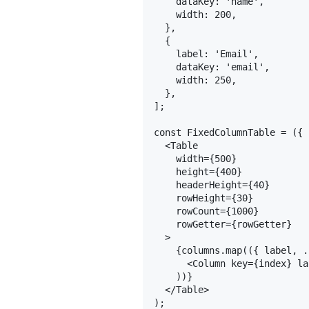
dataKey
: 
'name'
,

width
: 
200
,

  },

  {

label
: 
'Email'
,

dataKey
: 
'email'
,

width
: 
250
,

  },

];

const
FixedColumnTable
 = (
{ 
<
Table
width
=
{500}
height
=
{400}
headerHeight
=
{40}
rowHeight
=
{30}
rowCount
=
{1000}
rowGetter
=
{rowGetter}
  >
    {columns.map(({ label, .
<
Column
key
=
{index}
la
    ))}

</
Table
>