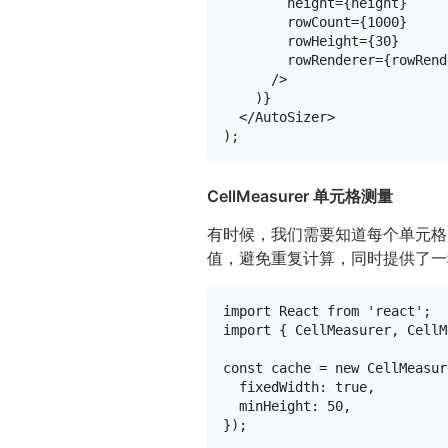
height
=
{height}
rowCount
=
{1000}
rowHeight
=
{30}
rowRenderer
=
{rowRend
      />
    )}

</
AutoSizer
>
CellMeasurer 单元格测量
有时候，我们需要知道每个单元格
值，避免重复计算，同时提供了一
import
React
from
'react'
import
 { 
CellMeasurer
, 
CellM
const
 cache = 
new
CellMeasur
fixedWidth
: 
true
,

minHeight
: 
50
,

});
