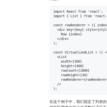
import
React
from
'react'
import
 { 
List
 } 
from
'react-
const
rowRenderer
 = (
{ index
<
div
key
=
{key}
style
=
{styl
    Row {index}

</
div
>
);

const
VirtualizedList
 = (
) =
<
List
width
=
{300}
height
=
{400}
rowCount
=
{1000}
rowHeight
=
{30}
rowRenderer
=
{rowRenderer
  />
在这个例子中，我们指定了列表的