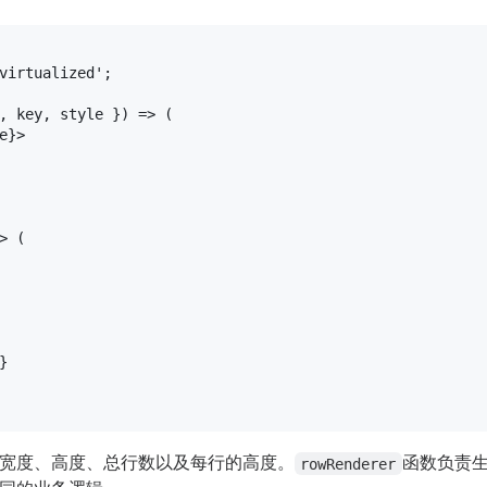
virtualized'
;

, key, style }
) => (

e}
>
> (

}
宽度、高度、总行数以及每行的高度。
函数负责
rowRenderer