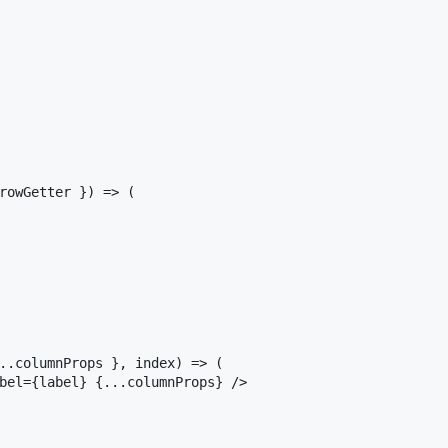
rowGetter }
) => (

..columnProps }, index) => (

bel
=
{label}
 {
...columnProps
} />