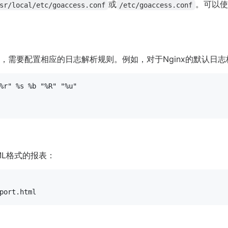
或
。可以使
sr/local/etc/goaccess.conf
/etc/goaccess.conf
式，需要配置相应的日志解析规则。例如，对于Nginx的默认日
%r" %s %b "%R" "%u"

ML格式的报表：