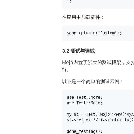
1
在应用中加载插件：
$app
->plugin(
'Custom'
3.2 测试与调试
Mojo内置了强大的测试框架，
行。
以下是一个简单的测试示例：
use
use
 Test::Mojo;

my
$t
 = Test::Mojo->new(
'MyA
$t
->get_ok(
'/'
)->status_is(
2