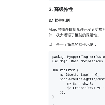
3. 高级特性
3.1 插件机制
Mojo的插件机制允许开发者扩
件，极大增强了框架的灵活性。
以下是一个简单的插件示例：
package
use
 Mojo::Base 
'Mojolicious:
sub
register
{

my
 (
$self
, 
$app
) = 
@_
;

$app
->routes->get(
'/cust
my
$c
 = 
shift
;

$c
->render(
text =>
'
    });

}
