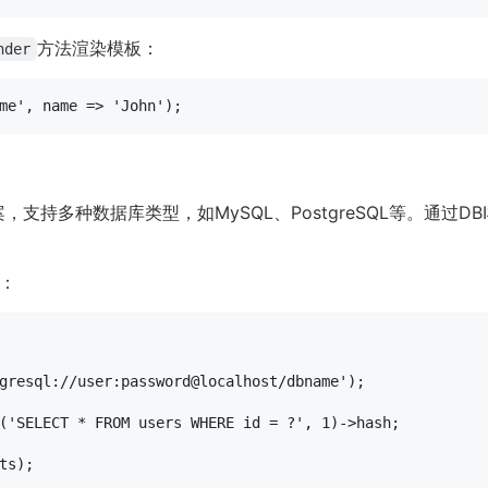
方法渲染模板：
nder
me'
, 
name =>
'John'
，支持多种数据库类型，如MySQL、PostgreSQL等。通过
：
gresql://user:password@localhost/dbname'
);

(
'SELECT * FROM users WHERE id = ?'
, 
1
)->hash;

ts