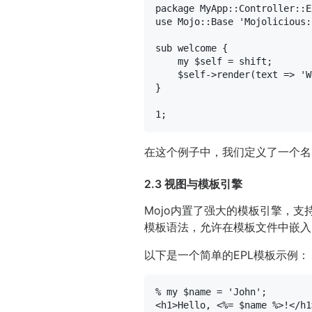
package
use
 Mojo::Base 
'Mojolicious:
sub
welcome
{

my
$self
 = 
shift
;

$self
->render(
text =>
'W
}

1
在这个例子中，我们定义了一个名
2.3 视图与模板引擎
Mojo内置了强大的模板引擎，支持多种
模板语法，允许在模板文件中嵌入P
以下是一个简单的EPL模板示例：
<
h1
>
Hello, <%= $name %>!
</
h1