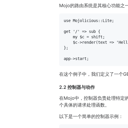
Mojo的路由系统是其核心功能
use
 Mojolicious::Lite;

get 
'/'
 => 
sub
{

my
$c
 = 
shift
;

$c
->render(
text =>
'Hell
};

在这个例子中，我们定义了一个GET请
2.2 控制器与动作
在Mojo中，控制器负责处理特定
个具体的请求处理函数。
以下是一个简单的控制器示例：