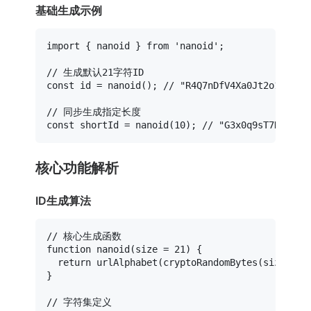
基础生成示例
import
 { nanoid } 
from
'nanoid'
;

// 生成默认21字符ID
const
 id = 
nanoid
(); 
// "R4Q7nDfV4Xa0Jt2o1vK6Z"
// 同步生成指定长度
const
 shortId = 
nanoid
(
10
); 
// "G3x0q9sT7K"
核心功能解析
ID生成算法
// 核心生成函数
function
nanoid
(
size = 
21
) {

return
urlAlphabet
(
cryptoRandomBytes
(size * 
0
}

// 字符集定义