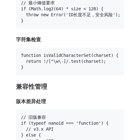
// 最小熵值要求
if
 (
Math
.
log2
(
64
) * size < 
128
) {

throw
new
Error
(
'ID长度不足，安全风险'
);

字符集检查
function
isValidCharacterSet
(
charset
) {

return
 !
/[^\w\-]/
.
test
(charset);

兼容性管理
版本差异处理
// 旧版兼容
if
 (
typeof
 nanoid === 
'function'
) {

// v3.x API
} 
else
 {
