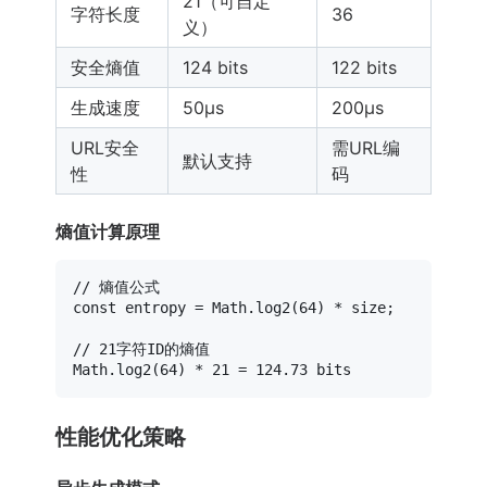
21（可自定
字符长度
36
义）
安全熵值
124 bits
122 bits
生成速度
50μs
200μs
URL安全
需URL编
默认支持
性
码
熵值计算原理
// 熵值公式
const
 entropy = 
Math
.
log2
(
64
) * size;

// 21字符ID的熵值
Math
.
log2
(
64
) * 
21
 = 
124.73
性能优化策略