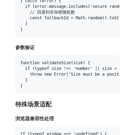
} 
catch
 (error) {

if
 (error.
message
.
includes
(
'secure random num
// 回退到非加密随机数
const
 fallbackId = 
Math
.
random
().
toString
(
3
  }

参数验证
function
validateSize
(
size
) {

if
 (
typeof
 size !== 
'number'
 || size < 
1
) {

throw
new
Error
(
'Size must be a positive in
  }

特殊场景适配
浏览器兼容性处理
if
 (
typeof
window
 === 
'undefined'
) {
