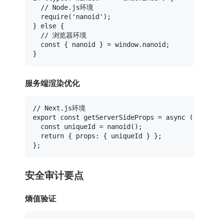
// Node.js环境
require
(
'nanoid'
);

} 
else
 {

// 浏览器环境
const
 { nanoid } = 
window
.
nanoid
;

服务端渲染优化
// Next.js环境
export
const
getServerSideProps
 = 
async
 (
) => {

const
 uniqueId = 
nanoid
();

return
 { 
props
: { uniqueId } };

安全审计要点
熵值验证