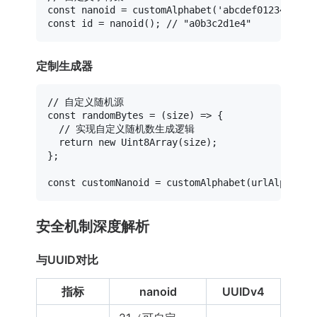
const
 nanoid = 
customAlphabet
(
'abcdef012345'
, 
1
const
 id = 
nanoid
(); 
// "a0b3c2d1e4"
定制生成器
// 自定义随机源
const
randomBytes
 = (
size
) => {

// 实现自定义随机数生成逻辑
return
new
Uint8Array
(size);

};

const
 customNanoid = 
customAlphabet
(urlAlphabet
安全机制深度解析
与UUID对比
指标
nanoid
UUIDv4