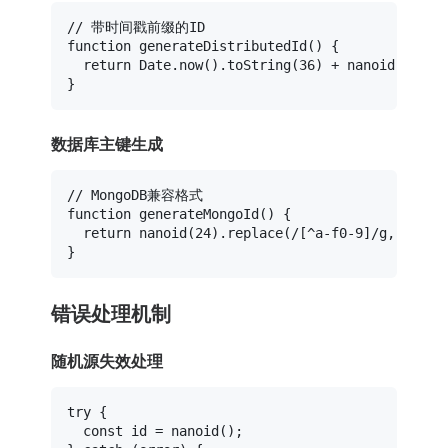
// 带时间戳前缀的ID
function
generateDistributedId
(
) {

return
Date
.
now
().
toString
(
36
) + 
nanoid
(
12
);

数据库主键生成
// MongoDB兼容格式
function
generateMongoId
(
) {

return
nanoid
(
24
).
replace
(
/[^a-f0-9]/g
, 
'a'
);

错误处理机制
随机源失效处理
try
 {

const
 id = 
nanoid
();
