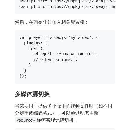
<
script
src
=
"https://unpkg.com/videojs-vast-cli
<
script
src
=
"https://unpkg.com/videojs-ima@1.8.
然后，在初始化时传入相关配置项：
var
 player = 
videojs
(
'my-video'
, {

plugins
: {

ima
: {

adTagUrl
: 
'YOUR_AD_TAG_URL'
,

// Other options...
    }

  }

多媒体源切换
当需要同时提供多个版本的视频文件时（如不同
分辨率或编码格式），可以通过动态更新
标签实现无缝切换：
<source>