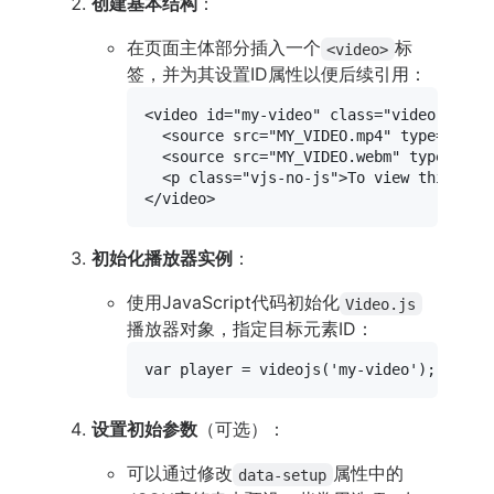
创建基本结构
：
在页面主体部分插入一个
标
<video>
签，并为其设置ID属性以便后续引用：
<
video
id
=
"my-video"
class
=
"video-js vj
<
source
src
=
"MY_VIDEO.mp4"
type
=
"vide
<
source
src
=
"MY_VIDEO.webm"
type
=
"vid
<
p
class
=
"vjs-no-js"
>
To view this vid
</
video
>
初始化播放器实例
：
使用JavaScript代码初始化
Video.js
播放器对象，指定目标元素ID：
var
 player = 
videojs
(
'my-video'
设置初始参数
（可选）：
可以通过修改
属性中的
data-setup