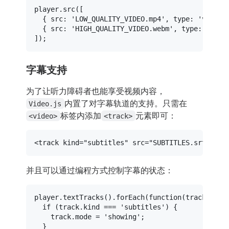
player.
src
([

  { 
src
: 
'LOW_QUALITY_VIDEO.mp4'
, 
type
: 
'video/
  { 
src
: 
'HIGH_QUALITY_VIDEO.webm'
, 
type
: 
'vide
字幕支持
为了让听力障碍者也能享受视频内容，
内置了对字幕轨道的支持。只需在
Video.js
标签内添加
元素即可：
<video>
<track>
<
track
kind
=
"subtitles"
src
=
"SUBTITLES.srt"
src
并且可以通过编程方式控制字幕的状态：
player.
textTracks
().
forEach
(
function
(
track
) {

if
 (track.
kind
 === 
'subtitles'
) {

    track.
mode
 = 
'showing'
;

  }
