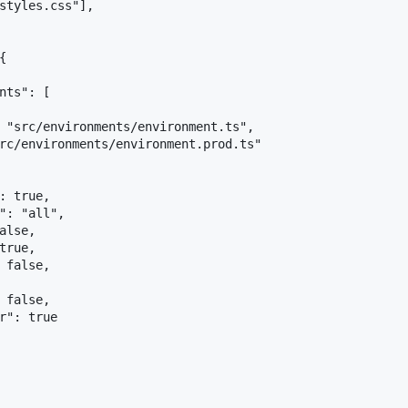
styles.css"
]
,
{
nts"
:
[
"src/environments/environment.ts"
,
rc/environments/environment.prod.ts"
:
true
,
"
:
"all"
,
alse
,
true
,
false
,
false
,
r"
:
true