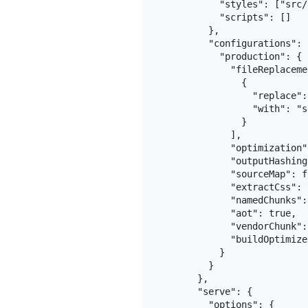
"styles"
:
[
"src/
"scripts"
:
[
]
}
,
"configurations"
:
"production"
:
{
"fileReplaceme
{
"replace"
:
"with"
:
"s
}
]
,
"optimization"
"outputHashing
"sourceMap"
:
f
"extractCss"
:
"namedChunks"
:
"aot"
:
true
,
"vendorChunk"
:
"buildOptimize
}
}
}
,
"serve"
:
{
"options"
:
{