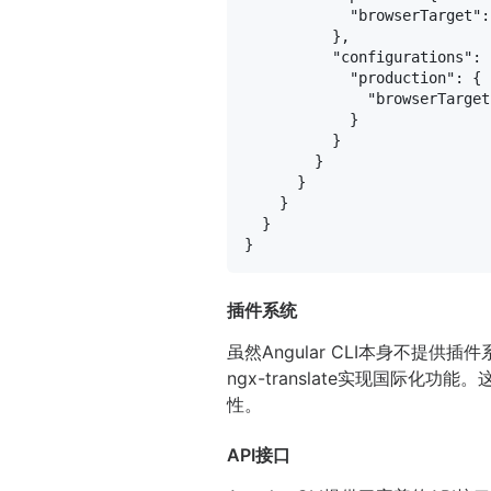
"browserTarget"
:
}
,
"configurations"
:
"production"
:
{
"browserTarget
}
}
}
}
}
}
}
插件系统
虽然Angular CLI本身不
ngx-translate实现国际化
性。
API接口