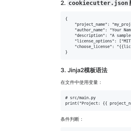
2.
cookiecutter.json
{
"project_name"
:
"my_proj
"author_name"
:
"Your Nam
"description"
:
"A sample
"license_options"
:
[
"MIT
"choose_license"
:
"{{lic
}
3. Jinja2模板语法
在文件中使用变量：
# src/main.py
print
(
"Project: {{ project_n
条件判断：