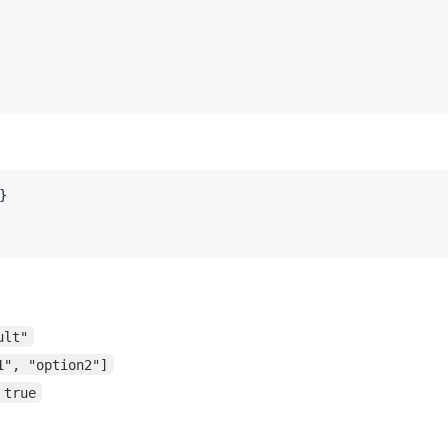
}
ult"
1", "option2"]
 true