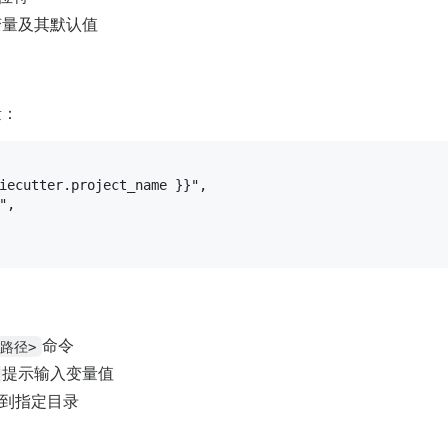
变量及其默认值
量：
iecutter.project_name }}"
,
"
,
命令
板路径>
提示输入变量值
到指定目录