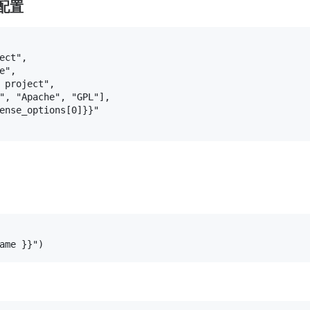
配置
ect"
,
e"
,
 project"
,
"
,
"Apache"
,
"GPL"
]
,
ense_options[0]}}"
ame }}"