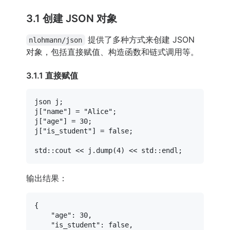
3.1 创建 JSON 对象
提供了多种方式来创建 JSON
nlohmann/json
对象，包括直接赋值、构造函数和链式调用等。
3.1.1 直接赋值
json j;

j[
"name"
] = 
"Alice"
;

j[
"age"
] = 
30
;

j[
"is_student"
] = 
false
;

std::cout << j.
dump
(
4
输出结果：
{
"age"
:
30
,
"is_student"
:
false
,