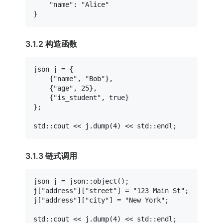
"name"
:
"Alice"
}
3.1.2 构造函数
json j = {

    {
"name"
, 
"Bob"
},

    {
"age"
, 
25
},

    {
"is_student"
, 
true
}

};

std::cout << j.
dump
(
4
3.1.3 链式调用
json j = json::
object
();

j[
"address"
][
"street"
] = 
"123 Main St"
;

j[
"address"
][
"city"
] = 
"New York"
;

std::cout << j.
dump
(
4