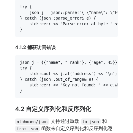
try
 {

    json j = json::
parse
(
"{ \"name\": \"Eve\", 
} 
catch
 (json::parse_error& e) {

    std::cerr << 
"Parse error at byte "
 << e.by
4.1.2 捕获访问错误
json j = {{
"name"
, 
"Frank"
}, {
"age"
, 
45
try
 {

    std::cout << j.
at
(
"address"
) << 
'\n'
;

} 
catch
 (json::out_of_range& e) {

    std::cerr << 
"Key not found: "
 << e.
what
() 
4.2 自定义序列化和反序列化
支持通过重载
和
nlohmann/json
to_json
函数来自定义序列化和反序列化逻
from_json