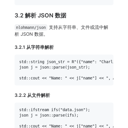
3.2 解析 JSON 数据
支持从字符串、文件或流中解
nlohmann/json
析 JSON 数据。
3.2.1 从字符串解析
std::string json_str = 
R"({"name": "Charlie", "
json j = json::
parse
(json_str);

std::cout << 
"Name: "
 << j[
"name"
] << 
", Age: "
3.2.2 从文件解析
std::ifstream 
ifs
(
"data.json"
)
;

json j = json::
parse
(ifs);

std::cout << 
"Name: "
 << j[
"name"
] << 
", Age: "