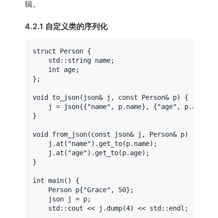
辑。
4.2.1 自定义类的序列化
struct
Person
 {

    std::string name;

int
 age;

};

void
to_json
(json& j, 
const
 Person& p)
{

    j = json{{
"name"
, p.name}, {
"age"
, p.age}};

}

void
from_json
(
const
 json& j, Person& p)
{

    j.
at
(
"name"
).
get_to
(p.name);

    j.
at
(
"age"
).
get_to
(p.age);

}

int
main
()
{

    Person p{
"Grace"
, 
50
};

    json j = p;

    std::cout << j.
dump
(
4
) << std::endl;
