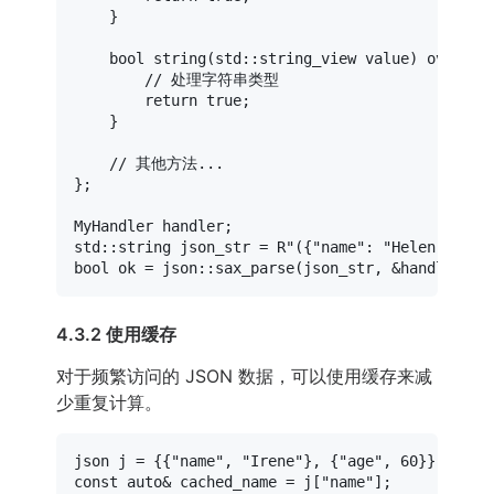
    }

bool
string
(std::string_view value)
overrid
// 处理字符串类型
return
true
;

    }

// 其他方法...
};

MyHandler handler;

std::string json_str = 
R"({"name": "Helen", "ag
bool
 ok = json::
sax_parse
4.3.2 使用缓存
对于频繁访问的 JSON 数据，可以使用缓存来减
少重复计算。
json j = {{
"name"
, 
"Irene"
}, {
"age"
, 
60
const
auto
& cached_name = j[
"name"