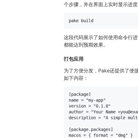
个步骤，并在界面上实时显示进度
这段代码展示了如何使用命令行进
都能达到预期效果。
打包应用
为了方便分发，Pake还提供了
如下内容：
[package]
name
 = 
"my-app"
version
 = 
"0.1.0"
author
 = 
"Your Name <you@exa
description
 = 
"A simple mult
[package.packages]
macos
 = { format = 
"dmg"