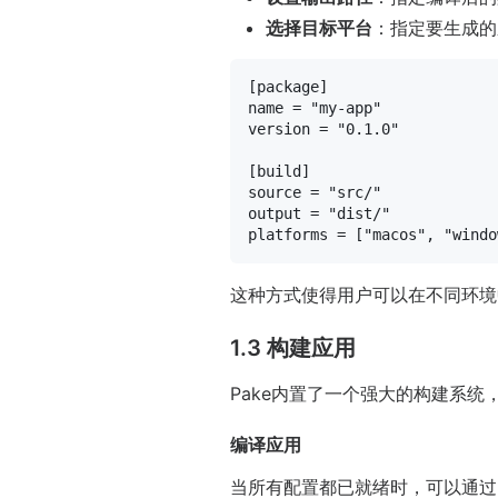
选择目标平台
：指定要生成的应
[package]
name
 = 
"my-app"
version
 = 
"0.1.0"
[build]
source
 = 
"src/"
output
 = 
"dist/"
platforms
 = [
"macos"
, 
"windo
这种方式使得用户可以在不同环境
1.3 构建应用
Pake内置了一个强大的构建系
编译应用
当所有配置都已就绪时，可以通过点