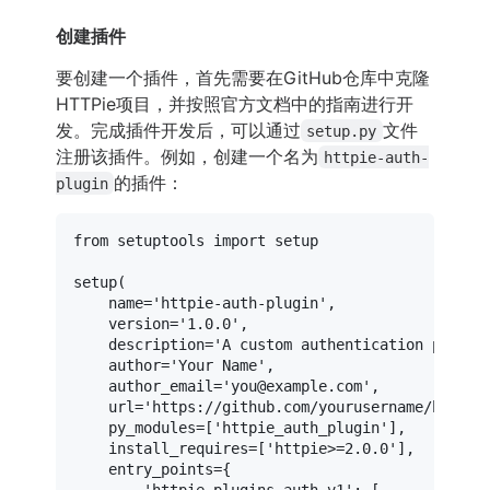
创建插件
要创建一个插件，首先需要在GitHub仓库中克隆
HTTPie项目，并按照官方文档中的指南进行开
发。完成插件开发后，可以通过
文件
setup.py
注册该插件。例如，创建一个名为
httpie-auth-
的插件：
plugin
from
 setuptools 
import
 setup

setup(

    name=
'httpie-auth-plugin'
,

    version=
'1.0.0'
,

    description=
'A custom authentication plugin
    author=
'Your Name'
,

    author_email=
'you@example.com'
,

    url=
'https://github.com/yourusername/httpie
    py_modules=[
'httpie_auth_plugin'
],

    install_requires=[
'httpie>=2.0.0'
],

    entry_points={

'httpie.plugins.auth.v1'
: [
