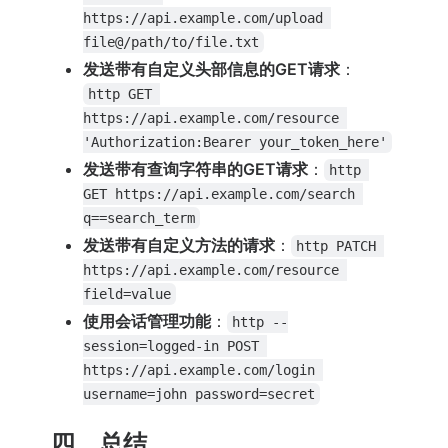
https://api.example.com/upload 
file@/path/to/file.txt
发送带有自定义头部信息的GET请求
：
http GET 
https://api.example.com/resource 
'Authorization:Bearer your_token_here'
发送带有查询字符串的GET请求
：
http 
GET https://api.example.com/search 
q==search_term
发送带有自定义方法的请求
：
http PATCH 
https://api.example.com/resource 
field=value
使用会话管理功能
：
http --
session=logged-in POST 
https://api.example.com/login 
username=john password=secret
四、总结