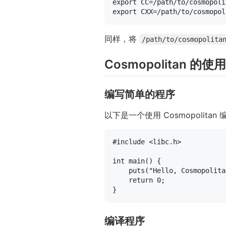
export
export
同样，将
/path/to/cosmopolita
Cosmopolitan 的使
编写简单的程序
以下是一个使用 Cosmopolitan 
#
include
<libc.h>
int
main
()
 {

puts
(
"Hello, Cosmopolita
return
0
;

编译程序