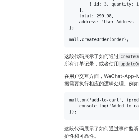
        { 
id
: 
3
, 
quantity
: 
1
    ],

total
: 
299.98
,

address
: 
'User Address'
};

mall.
createOrder
这段代码展示了如何通过
createO
所有订单记录，或者使用
updateO
在用户交互方面，WeChat-A
据需要执行相应的逻辑处理。例如
mall.
on
(
'add-to-cart'
, 
(
prod
console
.
log
(
'Added to ca
这段代码展示了如何通过事件监听
护性和可靠性。