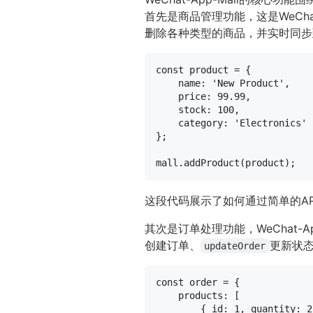
首先是商品管理功能，这是WeCh
删除各种类型的商品，并实时同步
const
 product = {

name
: 
'New Product'
,

price
: 
99.99
,

stock
: 
100
,

category
: 
'Electronics'
};

mall.
addProduct
这段代码展示了如何通过简单的A
其次是订单处理功能，WeChat
创建订单、
更新状
updateOrder
const
 order = {

products
: [

        { 
id
: 
1
, 
quantity
: 
2