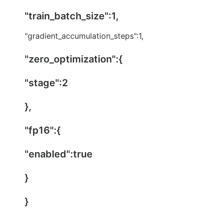
"train_batch_size":1,
"gradient_accumulation_steps":1,
"zero_optimization":{
"stage":2
},
"fp16":{
"enabled":true
}
}