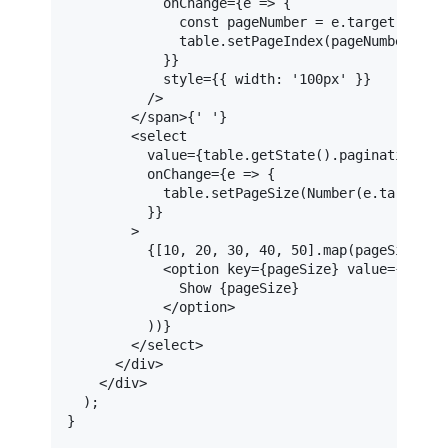
onChange
=
{e
 =>
 {

              const pageNumber = e.target.value 
              table.setPageIndex(pageNumber);

            }}

            style={{ width: '100px' }}

          />

</
span
>
{' '}

<
select
value
=
{table.getState().pagination.pa
onChange
=
{e
 =>
 {

            table.setPageSize(Number(e.target.va
          }}

        >

          {[10, 20, 30, 40, 50].map(pageSize => 
<
option
key
=
{pageSize}
value
=
{pageS
              Show {pageSize}

</
option
>
          ))}

</
select
>
</
div
>
</
div
>
  );

}
