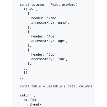
const
 columns = 
React
.
useMemo
(

() =>
 [

      {

header
: 
'Name'
,

accessorKey
: 
'name'
,

      },

      {

header
: 
'Age'
,

accessorKey
: 
'age'
,

      },

      {

header
: 
'Job'
,

accessorKey
: 
'job'
,

      },

    ],

    []

  );

const
 table = 
useTable
({ data, columns }, useS
return
 (

<
table
>
<
thead
>