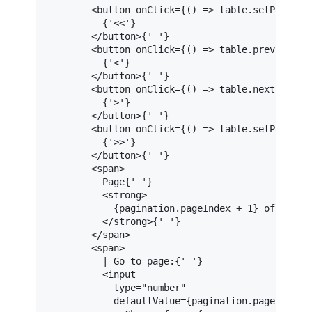
<
button
onClick
=
{()
 =>
 table.setPageInd
          {'<<'}

</
button
>
{' '}

<
button
onClick
=
{()
 =>
 table.previousPa
          {'<'}

</
button
>
{' '}

<
button
onClick
=
{()
 =>
 table.nextPage()
          {'>'}

</
button
>
{' '}

<
button
onClick
=
{()
 =>
 table.setPageInd
          {'>>'}

</
button
>
{' '}

<
span
>
          Page{' '}

<
strong
>
            {pagination.pageIndex + 1} of {pagin
</
strong
>
{' '}

</
span
>
<
span
>
          | Go to page:{' '}

<
input
type
=
"number"
defaultValue
=
{pagination.pageIndex
 