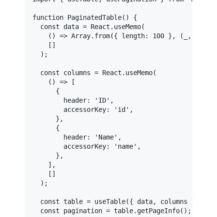
function
PaginatedTable
(
) {

const
 data = 
React
.
useMemo
(

() =>
Array
.
from
({ 
length
: 
100
 }, 
(
_, i
) =>
    []

  );

const
 columns = 
React
.
useMemo
(

() =>
 [

      {

header
: 
'ID'
,

accessorKey
: 
'id'
,

      },

      {

header
: 
'Name'
,

accessorKey
: 
'name'
,

      },

    ],

    []

  );

const
 table = 
useTable
({ data, columns }, useP
const
 pagination = table.
getPageInfo
();
