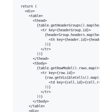
return
 (

<
div
>
<
table
>
<
thead
>
          {table.getHeaderGroups().map(headerGro
<
tr
key
=
{headerGroup.id}
>
              {headerGroup.headers.map(header =>
<
th
key
=
{header.id}
>
{header.ren
              ))}

</
tr
>
          ))}

</
thead
>
<
tbody
>
          {table.getRowModel().rows.map(row => (
<
tr
key
=
{row.id}
>
              {row.getVisibleCells().map(cell =>
<
td
key
=
{cell.id}
>
{cell.renderC
              ))}

</
tr
>
          ))}

</
tbody
>
</
table
>
<
div
>