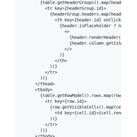
        {table.getHeaderGroups().map(headerGroup
<
tr
key
=
{headerGroup.id}
>
            {headerGroup.headers.map(header => (
<
th
key
=
{header.id}
onClick
=
{()
 =
                {header.isPlaceholder ? null : (
<>
                    {header.renderHeader()}

                    {header.column.getIsSorted()
</>
                )}

</
th
>
            ))}

</
tr
>
        ))}

</
thead
>
<
tbody
>
        {table.getRowModel().rows.map(row => (

<
tr
key
=
{row.id}
>
            {row.getVisibleCells().map(cell => (
<
td
key
=
{cell.id}
>
{cell.renderCel
            ))}

</
tr
>
        ))}

</
tbody
>