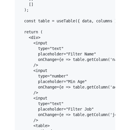
    []

  );

const
 table = 
useTable
({ data, columns }, useF
return
 (

<
div
>
<
input
type
=
"text"
placeholder
=
"Filter Name"
onChange
=
{e
 =>
 table.getColumn('name').s
      />

<
input
type
=
"number"
placeholder
=
"Min Age"
onChange
=
{e
 =>
 table.getColumn('age').se
      />

<
input
type
=
"text"
placeholder
=
"Filter Job"
onChange
=
{e
 =>
 table.getColumn('job').se
      />

<
table
>