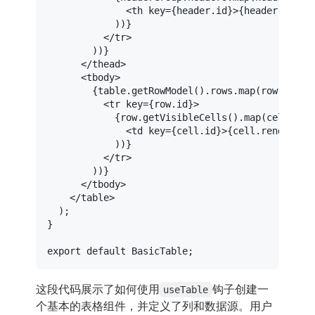
<
th
key
=
{header.id}
>
{header.isPla
            ))}

</
tr
>
        ))}

</
thead
>
<
tbody
>
        {table.getRowModel().rows.map(row => (

<
tr
key
=
{row.id}
>
            {row.getVisibleCells().map(cell => (
<
td
key
=
{cell.id}
>
{cell.renderCel
            ))}

</
tr
>
        ))}

</
tbody
>
</
table
>
  );

}

export
default
BasicTable
这段代码展示了如何使用
钩子创建一
useTable
个基本的表格组件，并定义了列和数据源。用户