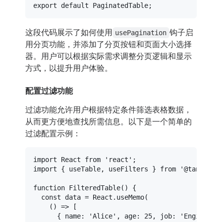
export
default
PaginatedTable
这段代码展示了如何使用
钩子启
usePagination
用分页功能，并添加了分页按钮和页面大小选择
器。用户可以根据实际需求调整分页逻辑和显示
方式，以提升用户体验。
配置过滤功能
过滤功能允许用户根据特定条件筛选表格数据，
从而更方便地查找所需信息。以下是一个简单的
过滤配置示例：
import
React
from
'react'
import
 { useTable, useFilters } 
from
'@tanstack
function
FilteredTable
(
) {

const
 data = 
React
.
useMemo
(

() =>
 [

      { 
name
: 
'Alice'
, 
age
: 
25
, 
job
: 
'Engineer'