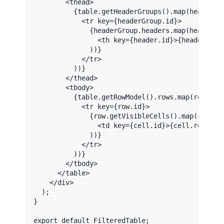
<
thead
>
          {table.getHeaderGroups().map(headerGro
<
tr
key
=
{headerGroup.id}
>
              {headerGroup.headers.map(header =>
<
th
key
=
{header.id}
>
{header.ren
              ))}

</
tr
>
          ))}

</
thead
>
<
tbody
>
          {table.getRowModel().rows.map(row => (
<
tr
key
=
{row.id}
>
              {row.getVisibleCells().map(cell =>
<
td
key
=
{cell.id}
>
{cell.renderC
              ))}

</
tr
>
          ))}

</
tbody
>
</
table
>
</
div
>
  );

}

export
default
FilteredTable