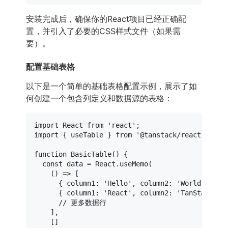
安装完成后，确保你的React项目已经正确配
置，并引入了必要的CSS样式文件（如果需
要）。
配置基础表格
以下是一个简单的基础表格配置示例，展示了如
何创建一个包含列定义和数据源的表格：
import
React
from
'react'
import
 { useTable } 
from
'@tanstack/react-table
function
BasicTable
(
) {

const
 data = 
React
.
useMemo
(

() =>
 [

      { 
column1
: 
'Hello'
, 
column2
: 
'World'
 },

      { 
column1
: 
'React'
, 
column2
: 
'TanStack Ta
// 更多数据行
    ],

    []
