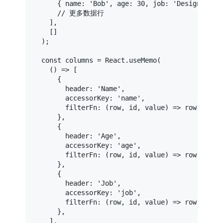
      { 
name
: 
'Bob'
, 
age
: 
30
, 
job
: 
'Designer'
 },
// 更多数据行
    ],

    []

  );

const
 columns = 
React
.
useMemo
(

() =>
 [

      {

header
: 
'Name'
,

accessorKey
: 
'name'
,

filterFn
: 
(
row, id, value
) =>
 row.
getVa
      },

      {

header
: 
'Age'
,

accessorKey
: 
'age'
,

filterFn
: 
(
row, id, value
) =>
 row.
getVa
      },

      {

header
: 
'Job'
,

accessorKey
: 
'job'
,

filterFn
: 
(
row, id, value
) =>
 row.
getVa
      },

    ],
