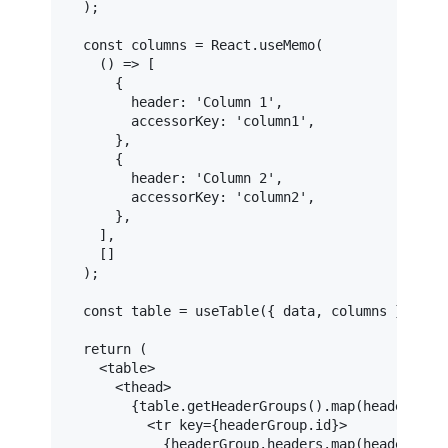
  );

const
 columns = 
React
.
useMemo
(

() =>
 [

      {

header
: 
'Column 1'
,

accessorKey
: 
'column1'
,

      },

      {

header
: 
'Column 2'
,

accessorKey
: 
'column2'
,

      },

    ],

    []

  );

const
 table = 
useTable
({ data, columns });

return
 (

<
table
>
<
thead
>
        {table.getHeaderGroups().map(headerGroup
<
tr
key
=
{headerGroup.id}
>
            {headerGroup.headers.map(header => (