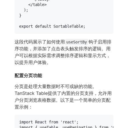
    </table>

  );

}

export
default
SortableTable
这段代码展示了如何使用
钩子启用排
useSortBy
序功能，并添加了点击表头触发排序的逻辑。用
户可以根据实际需求调整排序逻辑和显示方式，
以提升用户体验。
配置分页功能
分页是处理大量数据时不可或缺的功能。
TanStack Table提供了内置的分页支持，允许用
户分页浏览表格数据。以下是一个简单的分页配
置示例：
import
React
from
'react'
import
 { useTable, usePagination } 
from
'@tanst