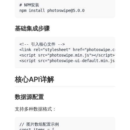
# NPM安装
基础集成步骤
<!-- 引入核心文件 -->
<
link
rel
=
"stylesheet"
href
=
"photoswipe.css"
>
<
script
src
=
"photoswipe.min.js"
>
</
script
>
<
script
src
=
"photoswipe-ui-default.min.js"
>
</
sc
核心API详解
数据源配置
支持多种数据格式：
// 图片数组配置示例
const
 items = [
