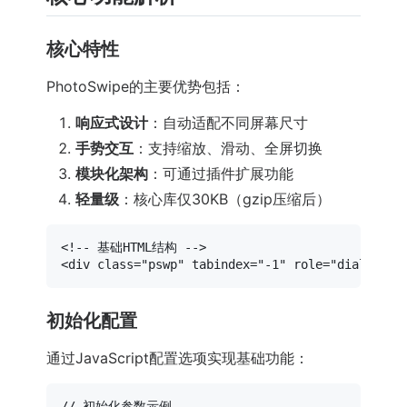
核心特性
PhotoSwipe的主要优势包括：
响应式设计
：自动适配不同屏幕尺寸
手势交互
：支持缩放、滑动、全屏切换
模块化架构
：可通过插件扩展功能
轻量级
：核心库仅30KB（gzip压缩后）
<!-- 基础HTML结构 -->
<
div
class
=
"pswp"
tabindex
=
"-1"
role
=
"dialog"
a
初始化配置
通过JavaScript配置选项实现基础功能：
// 初始化参数示例