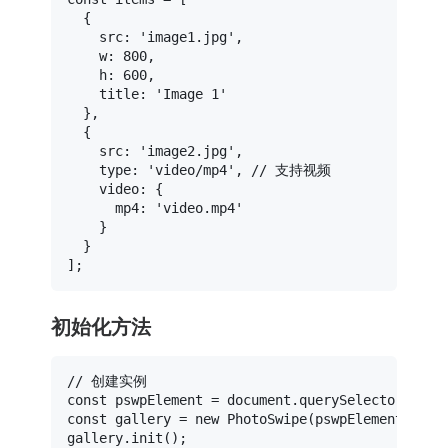
  {

src
: 
'image1.jpg'
,

w
: 
800
,

h
: 
600
,

title
: 
'Image 1'
  },

  {

src
: 
'image2.jpg'
,

type
: 
'video/mp4'
, 
// 支持视频
video
: {

mp4
: 
'video.mp4'
    }

  }

初始化方法
// 创建实例
const
 pswpElement = 
document
.
querySelector
(
'.ps
const
 gallery = 
new
PhotoSwipe
(pswpElement, 
Pho
gallery.
init