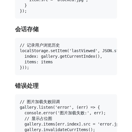
  }

会话存储
// 记录用户浏览历史
localStorage
.
setItem
(
'lastViewed'
, 
JSON
.
stringi
index
: gallery.
getCurrentIndex
(),

items
: items

错误处理
// 图片加载失败回调
gallery.
listen
(
'error'
, 
(
err
) =>
 {

console
.
error
(
'图片加载失败:'
, err);

// 显示占位图
  gallery.
items
[err.
index
].
src
 = 
'error.jpg'
;

  gallery.
invalidateCurrItems
();
