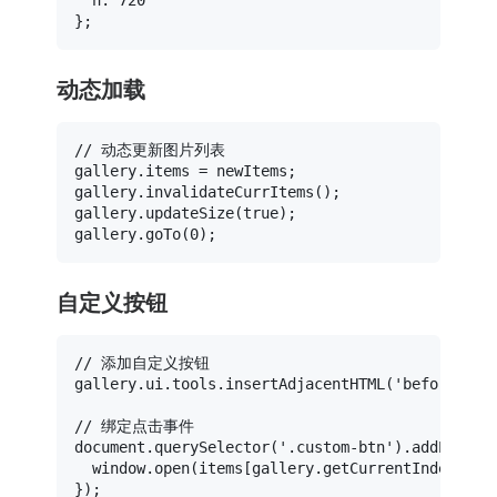
动态加载
// 动态更新图片列表
gallery.
items
 = newItems;

gallery.
invalidateCurrItems
();

gallery.
updateSize
(
true
);

gallery.
goTo
(
0
自定义按钮
// 添加自定义按钮
gallery.
ui
.
tools
.
insertAdjacentHTML
(
'beforeend'
// 绑定点击事件
document
.
querySelector
(
'.custom-btn'
).
addEventL
window
.
open
(items[gallery.
getCurrentIndex
()].