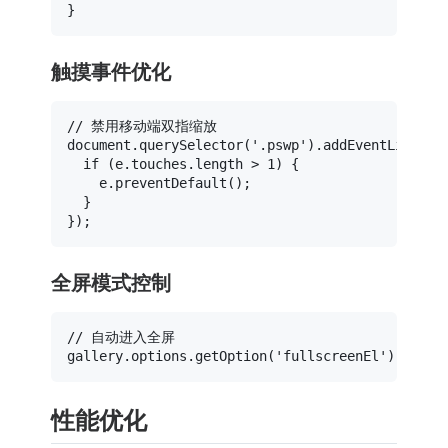
触摸事件优化
// 禁用移动端双指缩放
document
.
querySelector
(
'.pswp'
).
addEventListene
if
 (e.
touches
.
length
 > 
1
) {

    e.
preventDefault
();

  }

全屏模式控制
// 自动进入全屏
gallery.
options
.
getOption
(
'fullscreenEl'
).
chang
性能优化