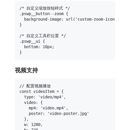
/* 自定义缩放按钮样式 */
.pswp__button--zoom
 {

background-image
: 
url
(
'custom-zoom-icon.png'
);
}

/* 自定义工具栏位置 */
.pswp__ui
 {

bottom
: 
10px
;

视频支持
// 配置视频播放
const
 videoItem = {

type
: 
'video/mp4'
,

video
: {

mp4
: 
'video.mp4'
,

poster
: 
'video-poster.jpg'
  },

w
: 
1280
,

h
: 
720