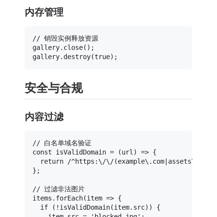
内存管理
// 销毁实例释放资源
gallery.
close
();

gallery.
destroy
(
true
安全与合规
内容过滤
// 白名单域名验证
const
isValidDomain
 = (
url
) => {

return
/^https:\/\/(example\.com|assets\.cdn\
};

// 过滤非法图片
items.
forEach
(
item
 =>
 {

if
 (!
isValidDomain
(item.
src
)) {

    item.
src
 = 
'blocked.jpg'
;
