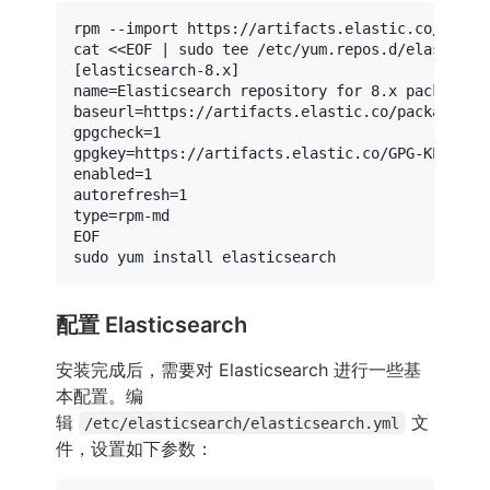
cat
 <<
EOF | sudo tee /etc/yum.repos.d/elasticsea
[elasticsearch-8.x]

name=Elasticsearch repository for 8.x packages

baseurl=https://artifacts.elastic.co/packages/8.
gpgcheck=1

gpgkey=https://artifacts.elastic.co/GPG-KEY-elas
enabled=1

autorefresh=1

type=rpm-md

EOF
sudo
配置 Elasticsearch
安装完成后，需要对 Elasticsearch 进行一些基
本配置。编
辑
文
/etc/elasticsearch/elasticsearch.yml
件，设置如下参数：