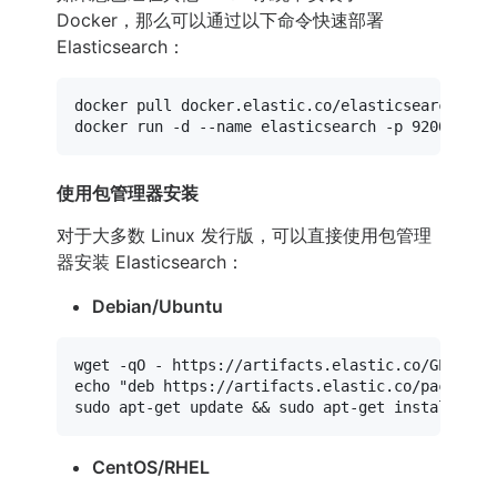
Docker，那么可以通过以下命令快速部署
Elasticsearch：
docker pull docker.elastic.co/elasticsearch/elas
docker run -d --name elasticsearch -p 9200:9200
使用包管理器安装
对于大多数 Linux 发行版，可以直接使用包管理
器安装 Elasticsearch：
Debian/Ubuntu
wget -qO - https://artifacts.elastic.co/GPG-KEY
echo
"deb https://artifacts.elastic.co/packages
sudo
 apt-get update && 
sudo
CentOS/RHEL