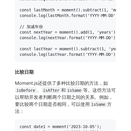
const
 lastMonth = 
moment
().
subtract
(
1
, 
'months'
console
.
log
(lastMonth.
format
(
'YYYY-MM-DD'
)); 
/
// 加减年份
const
 nextYear = 
moment
().
add
(
1
, 
'years'
console
.
log
(nextYear.
format
(
'YYYY-MM-DD'
)); 
//
const
 lastYear = 
moment
().
subtract
(
1
, 
'years'
console
.
log
(lastYear.
format
(
'YYYY-MM-DD'
)); 
//
比较日期
Moment.js还提供了多种比较日期的方法，如
、
和
等。这些方法可
isBefore
isAfter
isSame
以帮助开发者判断两个日期之间的关系。例如，
要比较两个日期是否相同，可以使用
方
isSame
法：
const
 date1 = 
moment
(
'2023-10-05'