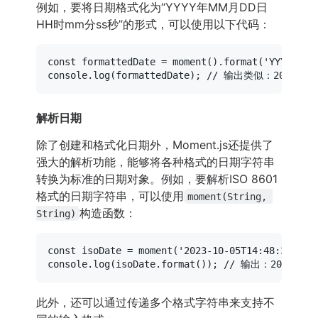
例如，要将日期格式化为“YYYY年MM月DD日
HH时mm分ss秒”的形式，可以使用以下代码：
const
 formattedDate = 
moment
().
format
(
'YYYY年MM
console
.
log
(formattedDate); 
// 输出类似：2023年10
解析日期
除了创建和格式化日期外，Moment.js还提供了
强大的解析功能，能够将各种格式的日期字符串
转换为标准的日期对象。例如，要解析ISO 8601
格式的日期字符串，可以使用
moment(String, 
构造函数：
String)
const
 isoDate = 
moment
(
'2023-10-05T14:48:32Z'
, 
console
.
log
(isoDate.
format
()); 
// 输出：2023-10-0
此外，还可以通过传递多个格式字符串来支持不