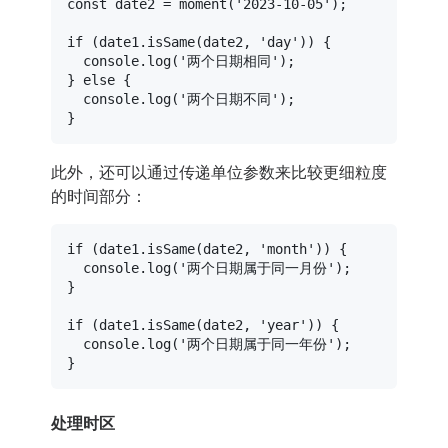
const
 date2 = 
moment
(
'2023-10-05'
);

if
 (date1.
isSame
(date2, 
'day'
)) {

console
.
log
(
'两个日期相同'
);

} 
else
 {

console
.
log
(
'两个日期不同'
);

此外，还可以通过传递单位参数来比较更细粒度
的时间部分：
if
 (date1.
isSame
(date2, 
'month'
)) {

console
.
log
(
'两个日期属于同一月份'
);

}

if
 (date1.
isSame
(date2, 
'year'
)) {

console
.
log
(
'两个日期属于同一年份'
);

处理时区