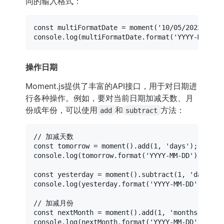
同的输入格式：
const
 multiFormatDate = 
moment
(
'10/05/2023'
, [
'
console
.
log
(multiFormatDate.
format
(
'YYYY-MM-DD'
操作日期
Moment.js提供了丰富的API接口，用于对日期进
行各种操作。例如，要对当前日期加减天数、月
份或年份，可以使用
和
方法：
add
subtract
// 加减天数
const
 tomorrow = 
moment
().
add
(
1
, 
'days'
console
.
log
(tomorrow.
format
(
'YYYY-MM-DD'
)); 
//
const
 yesterday = 
moment
().
subtract
(
1
, 
'days'
console
.
log
(yesterday.
format
(
'YYYY-MM-DD'
)); 
/
// 加减月份
const
 nextMonth = 
moment
().
add
(
1
, 
'months'
console
.
log
(nextMonth.
format
(
'YYYY-MM-DD'
)); 
/