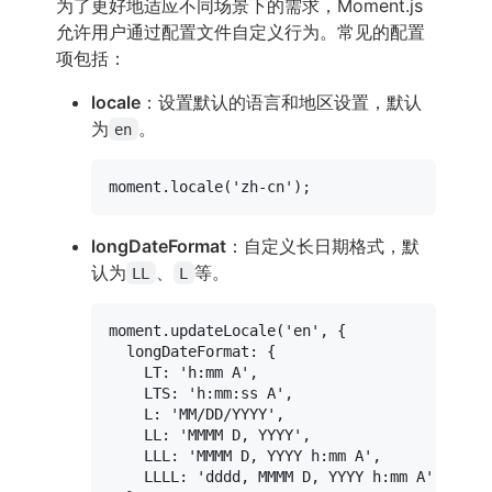
为了更好地适应不同场景下的需求，Moment.js
允许用户通过配置文件自定义行为。常见的配置
项包括：
locale
：设置默认的语言和地区设置，默认
为
。
en
moment.
locale
(
'zh-cn'
longDateFormat
：自定义长日期格式，默
认为
、
等。
LL
L
moment.
updateLocale
(
'en'
, {

longDateFormat
: {

LT
: 
'h:mm A'
,

LTS
: 
'h:mm:ss A'
,

L
: 
'MM/DD/YYYY'
,

LL
: 
'MMMM D, YYYY'
,

LLL
: 
'MMMM D, YYYY h:mm A'
,

LLLL
: 
'dddd, MMMM D, YYYY h:mm A'