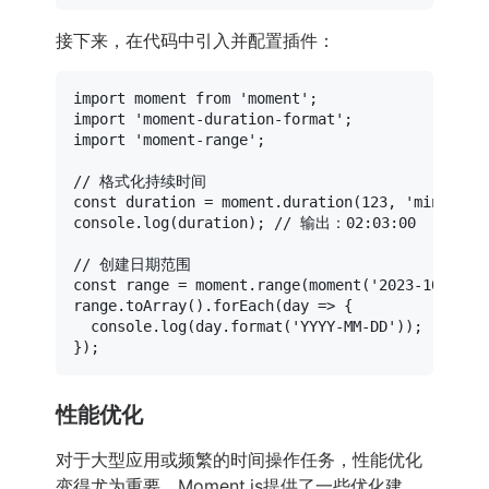
接下来，在代码中引入并配置插件：
import
 moment 
from
'moment'
import
'moment-duration-format'
import
'moment-range'
;

// 格式化持续时间
const
 duration = moment.
duration
(
123
, 
'minutes'
console
.
log
(duration); 
// 输出：02:03:00
// 创建日期范围
const
 range = moment.
range
(
moment
(
'2023-10-01'
)
range.
toArray
().
forEach
(
day
 =>
 {

console
.
log
(day.
format
(
'YYYY-MM-DD'
));

性能优化
对于大型应用或频繁的时间操作任务，性能优化
变得尤为重要。Moment.js提供了一些优化建