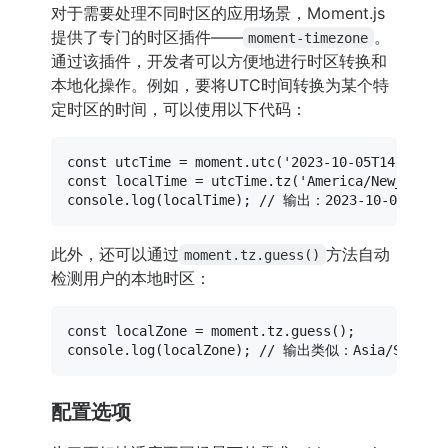
对于需要处理不同时区的应用场景，Moment.js
提供了专门的时区插件——
。
moment-timezone
通过该插件，开发者可以方便地进行时区转换和
本地化操作。例如，要将UTC时间转换为某个特
定时区的时间，可以使用以下代码：
const
 utcTime = moment.
utc
(
'2023-10-05T14:48:32
const
 localTime = utcTime.
tz
(
'America/New_York'
console
.
log
(localTime); 
// 输出：2023-10-05T10:48
此外，还可以通过
方法自动
moment.tz.guess()
检测用户的本地时区：
const
 localZone = moment.
tz
.
guess
console
.
log
(localZone); 
// 输出类似：Asia/Shangha
配置选项