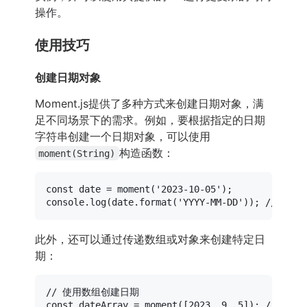
操作。
使用技巧
创建日期对象
Moment.js提供了多种方式来创建日期对象，满
足不同场景下的需求。例如，要根据指定的日期
字符串创建一个日期对象，可以使用
构造函数：
moment(String)
const
 date = 
moment
(
'2023-10-05'
console
.
log
(date.
format
(
'YYYY-MM-DD'
)); 
// 输出：
此外，还可以通过传递数组或对象来创建特定日
期：
// 使用数组创建日期
const
 dateArray = 
moment
([
2023
, 
9
, 
5
]); 
// 注