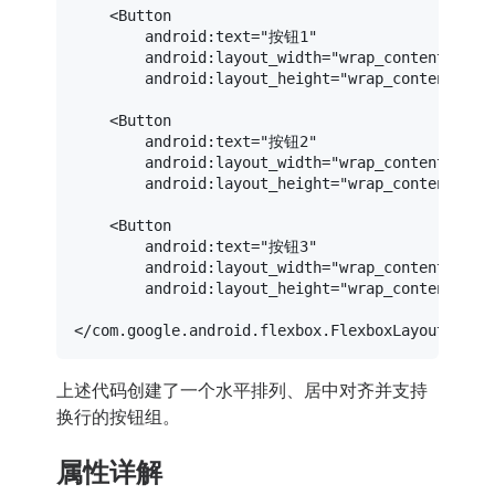
<
Button
android:text
=
"按钮1"
android:layout_width
=
"wrap_content"
android:layout_height
=
"wrap_content"
 />
<
Button
android:text
=
"按钮2"
android:layout_width
=
"wrap_content"
android:layout_height
=
"wrap_content"
 />
<
Button
android:text
=
"按钮3"
android:layout_width
=
"wrap_content"
android:layout_height
=
"wrap_content"
 />
</
com.google.android.flexbox.FlexboxLayout
>
上述代码创建了一个水平排列、居中对齐并支持
换行的按钮组。
属性详解