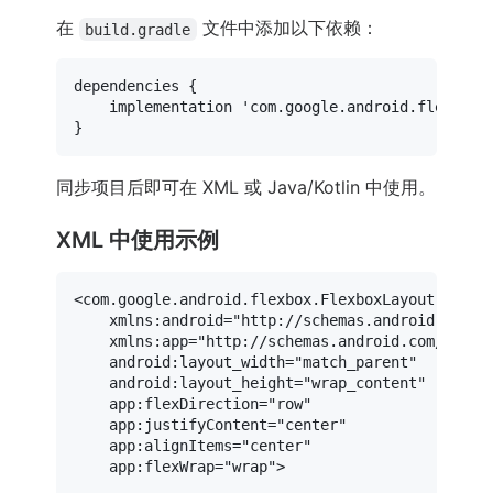
在
文件中添加以下依赖：
build.gradle
dependencies {

    implementation 
'com.google.android.flexbox:
同步项目后即可在 XML 或 Java/Kotlin 中使用。
XML 中使用示例
<
com.google.android.flexbox.FlexboxLayout
xmlns:android
=
"http://schemas.android.com/a
xmlns:app
=
"http://schemas.android.com/apk/r
android:layout_width
=
"match_parent"
android:layout_height
=
"wrap_content"
app:flexDirection
=
"row"
app:justifyContent
=
"center"
app:alignItems
=
"center"
app:flexWrap
=
"wrap"
>